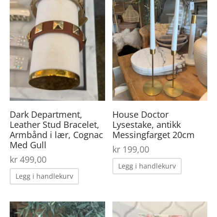
varianter.
Alternativene
Alternative
kan
kan
velges
velges
på
på
produktsiden
produktsid
Dark Department,
House Doctor
Leather Stud Bracelet,
Lysestake, antikk
Armbånd i lær, Cognac
Messingfarget 20cm
Med Gull
kr
199,00
kr
499,00
Legg i handlekurv
Legg i handlekurv