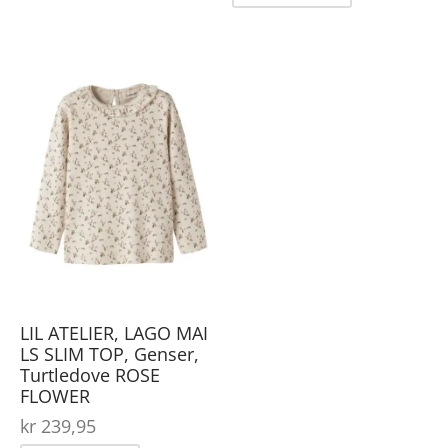
produktet
har
har
flere
Dette
flere
varianter.
produktet
varianter.
Alternativene
har
Alternative
kan
flere
kan
velges
varianter.
velges
på
Alternativene
på
produktsiden
kan
produktsid
velges
på
LIL ATELIER, LAGO MAI
produktsiden
LS SLIM TOP, Genser,
Turtledove ROSE
FLOWER
kr
239,95