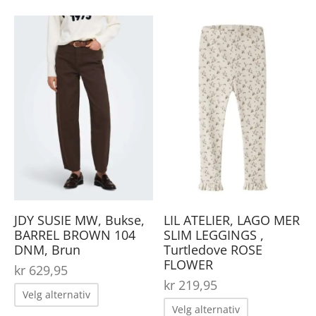
har
har
flere
Dette
Det
flere
varianter.
produktet
pro
varianter.
Alternative
har
har
Alternativene
kan
flere
fler
kan
velges
varianter.
var
velges
på
Alternativene
Alt
på
produktsid
kan
kan
produktsiden
velges
vel
på
på
JDY SUSIE MW, Bukse,
LIL ATELIER, LAGO MER
produktsiden
pro
BARREL BROWN 104
SLIM LEGGINGS ,
DNM, Brun
Turtledove ROSE
FLOWER
kr
629,95
kr
219,95
Dette
Velg alternativ
Dette
produktet
Velg alternativ