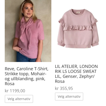
Det
Dette
pro
produktet
har
har
fler
flere
var
varianter.
Alt
Alternativene
kan
kan
vel
velges
på
på
LIL ATELIER, LONDON
pro
produktsiden
Reve, Caroline T-Shirt,
RIK LS LOOSE SWEAT
Strikke topp, Mohair-
LIL, Genser, Zephyr/
og ullblanding, pink,
Rosa
Rosa
kr
355,95
kr
1199,00
Dette
Velg alternativ
Dette
Velg alternativ
produktet
produktet