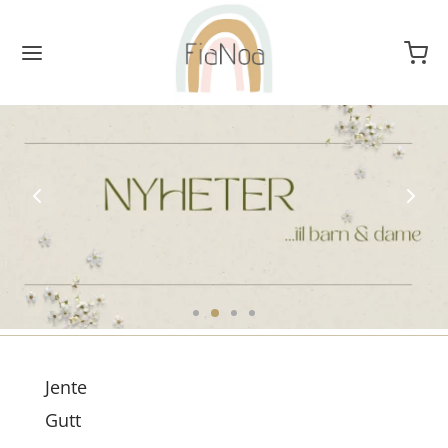
Jente
Gutt