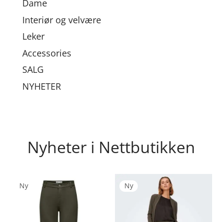
Dame
Interiør og velvære
Leker
Accessories
SALG
NYHETER
Nyheter i Nettbutikken
Dette
Det
Ny
Ny
produktet
pro
har
har