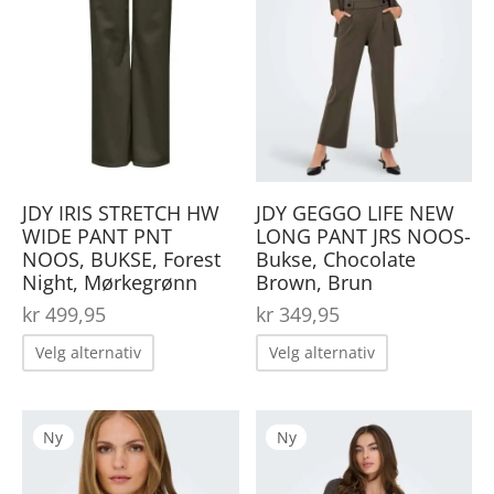
flere
fler
varianter.
var
Alternativene
Alt
kan
kan
velges
vel
på
på
JDY IRIS STRETCH HW
JDY GEGGO LIFE NEW
produktsiden
pro
WIDE PANT PNT
LONG PANT JRS NOOS-
NOOS, BUKSE, Forest
Bukse, Chocolate
Night, Mørkegrønn
Brown, Brun
kr
499,95
kr
349,95
Dette
Dette
Velg alternativ
Velg alternativ
produktet
produktet
har
har
Dette
Det
Ny
Ny
flere
flere
produktet
pro
varianter.
varianter.