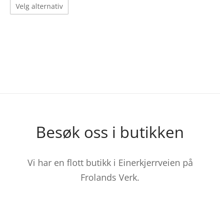
Dette
Velg alternativ
produktet
har
flere
varianter.
Alternativene
kan
velges
på
Besøk oss i butikken
produktsiden
Vi har en flott butikk i Einerkjerrveien på
Frolands Verk.