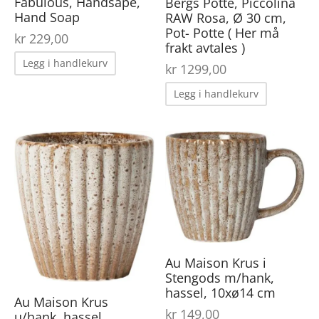
Fabulous, Håndsåpe,
Bergs Potte, Piccolina
Hand Soap
RAW Rosa, Ø 30 cm,
Pot- Potte ( Her må
kr
229,00
frakt avtales )
Legg i handlekurv
kr
1299,00
Legg i handlekurv
Au Maison Krus i
Stengods m/hank,
hassel, 10xø14 cm
Au Maison Krus
kr
149,00
u/hank, hassel,