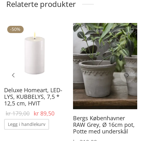
Relaterte produkter
-
50
%
Deluxe Homeart, LED-
LYS, KUBBELYS, 7,5 *
12,5 cm, HVIT
Opprinnelig
Nåværende
kr
179,00
kr
89,50
Bergs Københavner
ærende
pris var:
pris er:
RAW Grey, Ø 16cm pot,
Legg i handlekurv
 er:
kr 179,00.
kr 89,50.
Potte med underskål
30,00.