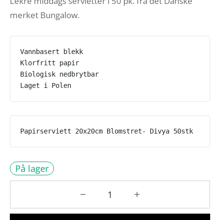
Lekre middags servietter i 50 pk. fra det Danske
merket Bungalow.
Vannbasert blekk 

Klorfritt papir

Biologisk nedbrytbar

Laget i Polen
Papirserviett 20x20cm Blomstret- Divya 50stk
På lager