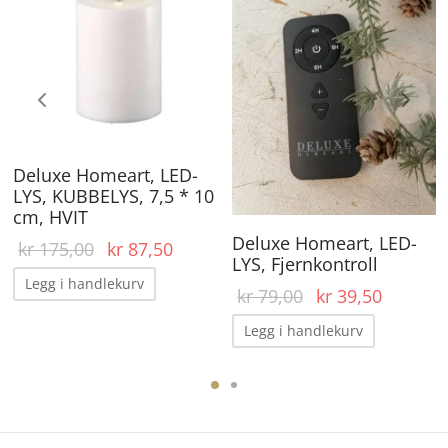
Deluxe Homeart, LED-
LYS, KUBBELYS, 7,5 * 10
cm, HVIT
Deluxe Homeart, LED-
ærende
Opprinnelig
Nåværende
kr
175,00
kr
87,50
LYS, Fjernkontroll
 er:
pris var:
pris er:
Legg i handlekurv
Opprinnelig
Nåvær
kr
79,00
kr
39,50
05,00.
kr 175,00.
kr 87,50.
pris var:
pris er:
Legg i handlekurv
kr 79,00.
kr 39,50