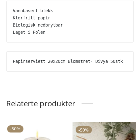
Vannbasert blekk 

Klorfritt papir

Biologisk nedbrytbar

Laget i Polen
Papirserviett 20x20cm Blomstret- Divya 50stk
Relaterte produkter
-
50
%
-
50
%