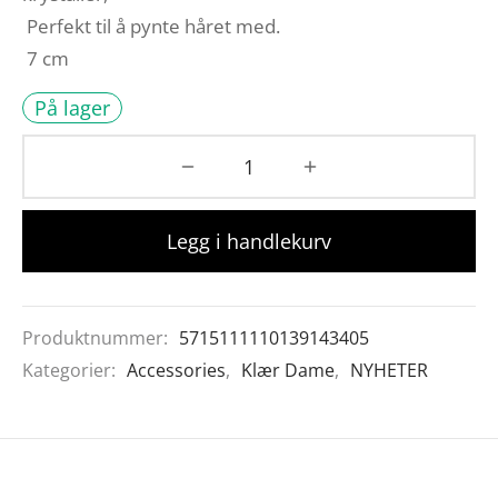
Perfekt til å pynte håret med.
7 cm
På lager
Legg i handlekurv
Produktnummer:
5715111110139143405
Kategorier:
Accessories
,
Klær Dame
,
NYHETER