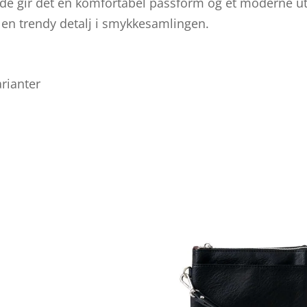
de gir det en komfortabel passform og et moderne utt
en trendy detalj i smykkesamlingen.
arianter
Dette
produktet
har
flere