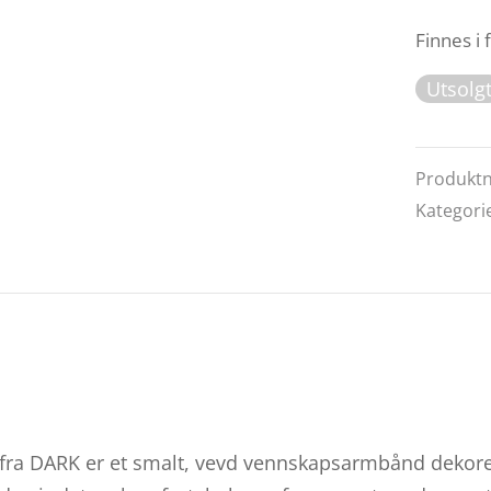
Finnes i 
Utsolg
Produkt
Kategori
fra DARK er et smalt, vevd vennskapsarmbånd dekorer