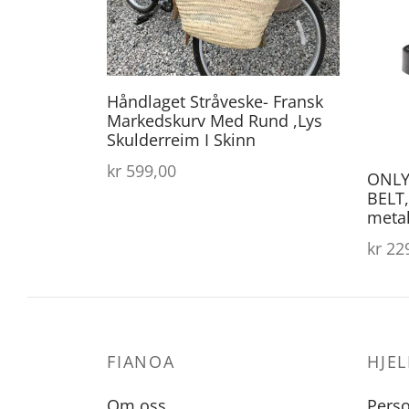
Håndlaget Stråveske- Fransk
Markedskurv Med Rund ,Lys
Skulderreim I Skinn
kr
599,00
ONLY
BELT,
meta
kr
229
FIANOA
HJEL
Om oss
Pers