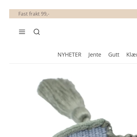
Fast frakt 99,-
NYHETER
Jente
Gutt
Klæ