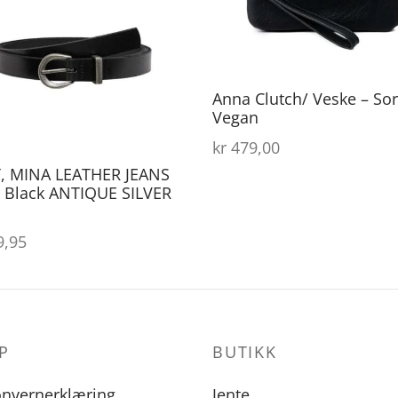
varianter.
Alternativene
kan
Anna Clutch/ Veske – Sor
velges
Vegan
på
kr
479,00
produktsiden
, MINA LEATHER JEANS
 Black ANTIQUE SILVER
l
,95
P
BUTIKK
onvernerklæring
Jente