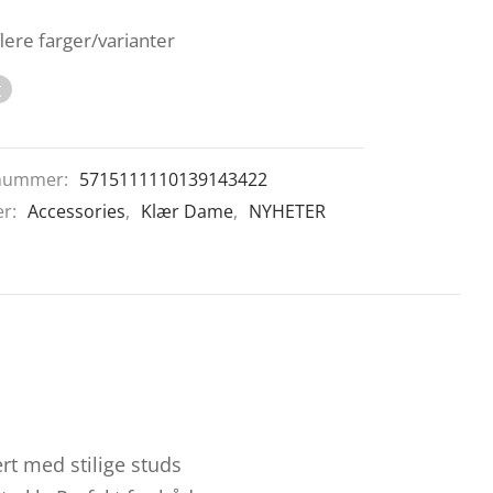
flere farger/varianter
t
nummer:
5715111110139143422
er:
Accessories
,
Klær Dame
,
NYHETER
t med stilige studs