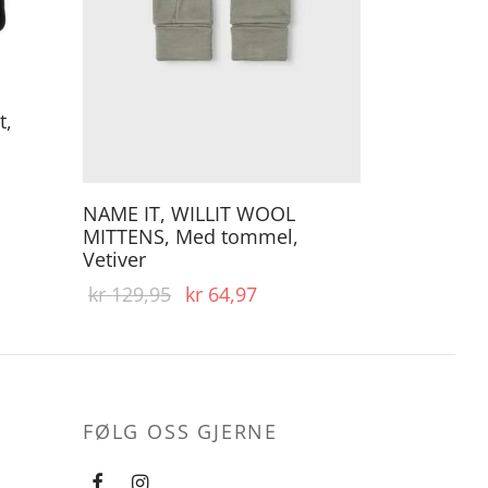
varianter.
Alternativene
kan
t,
velges
på
produktsiden
NAME IT, WILLIT WOOL
MITTENS, Med tommel,
Vetiver
Opprinnelig
Nåværende
kr
129,95
kr
64,97
pris var:
pris er:
kr 129,95.
kr 64,97.
FØLG OSS GJERNE