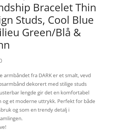
ndship Bracelet Thin
gn Studs, Cool Blue
lieu Green/Blå &
nn
0
ne armbåndet fra DARK er et smalt, vevd
sarmbånd dekorert med stilige studs
usterbar lengde gir det en komfortabel
 og et moderne uttrykk. Perfekt for både
bruk og som en trendy detalj i
amlingen.
ve!