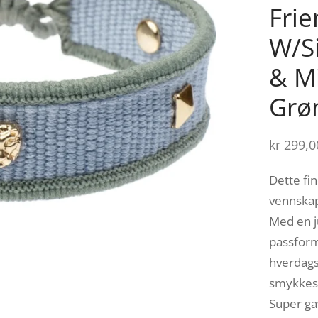
Frie
W/Si
& Mi
Grø
kr
299,0
Dette fi
vennskap
Med en j
passform
hverdags
smykkes
Super ga