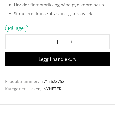
Utvikler finmotorikk og hånd-øye-koordinasjo
Stimulerer konsentrasjon og kreativ lek
På lager
Legg i handlekurv
Produktnummer:
5715622752
Kategorier:
Leker
,
NYHETER