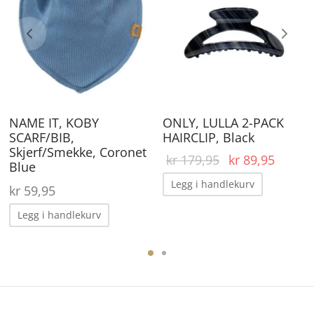
NAME IT, KOBY
ONLY, LULLA 2-PACK
SCARF/BIB,
HAIRCLIP, Black
Skjerf/Smekke, Coronet
Opprinnelig
Nåvær
kr
179,95
kr
89,95
Blue
pris var:
pris er
Legg i handlekurv
kr
59,95
kr 179,95.
kr 89,
Legg i handlekurv