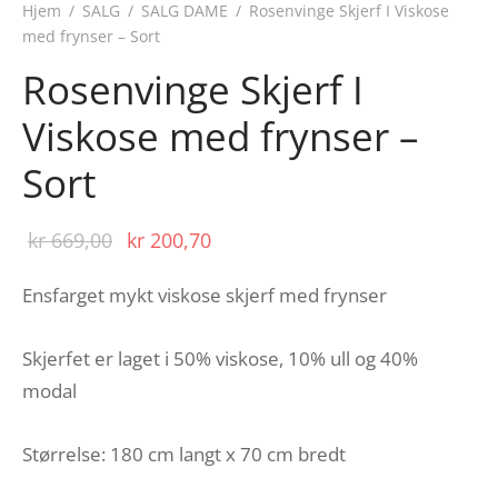
Hjem
/
SALG
/
SALG DAME
/
Rosenvinge Skjerf I Viskose
med frynser – Sort
Rosenvinge Skjerf I
Viskose med frynser –
Sort
Opprinnelig
Nåværende
kr
669,00
kr
200,70
pris var:
pris er:
Ensfarget mykt viskose skjerf med frynser
kr 669,00.
kr 200,70.
Skjerfet er laget i 50% viskose, 10% ull og 40%
modal
Størrelse: 180 cm langt x 70 cm bredt