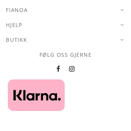
kan
FIANOA
velges
på
HJELP
produktsiden
BUTIKK
FØLG OSS GJERNE