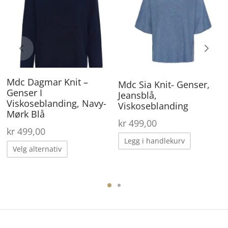
har
flere
varianter.
Alternativene
kan
Mdc Dagmar Knit –
Mdc Sia Knit- Genser,
velges
Genser I
Jeansblå,
Viskoseblanding, Navy-
Viskoseblanding
på
Mørk Blå
produktsiden
kr
499,00
kr
499,00
Legg i handlekurv
Dette
Velg alternativ
produktet
har
flere
varianter.
Alternativene