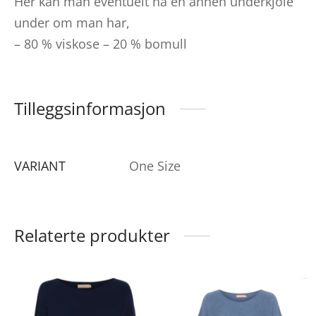
Her kan man eventuelt ha en annen underkjole
under om man har,
– 80 % viskose – 20 % bomull
Tilleggsinformasjon
VARIANT
One Size
Relaterte produkter
Dette
produktet