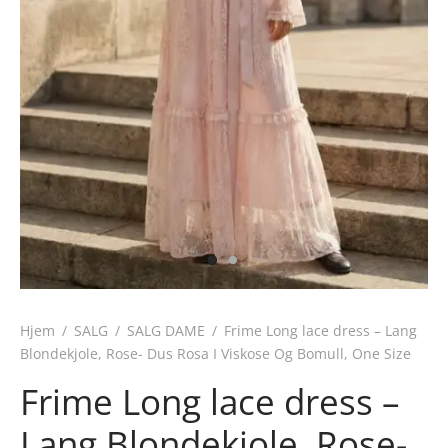
Hjem
/
SALG
/
SALG DAME
/
Frime Long lace dress – Lang
Blondekjole, Rose- Dus Rosa I Viskose Og Bomull, One Size
Frime Long lace dress –
Lang Blondekjole, Rose-