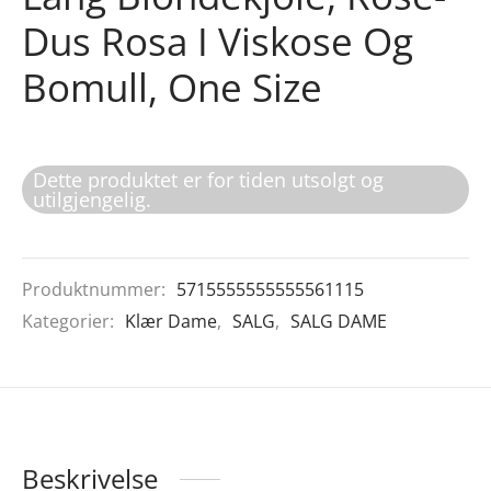
Dus Rosa I Viskose Og
Bomull, One Size
Dette produktet er for tiden utsolgt og
utilgjengelig.
Produktnummer:
5715555555555561115
Kategorier:
Klær Dame
,
SALG
,
SALG DAME
Beskrivelse