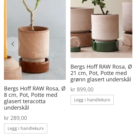
Bergs Hoff RAW Rosa, Ø
21 cm, Pot, Potte med
ende
grønn glasert underskål
:
Bergs Hoff RAW Rosa, Ø
kr
899,00
50.
8 cm, Pot, Potte med
Legg i handlekurv
glasert teracotta
underskål
kr
289,00
Legg i handlekurv