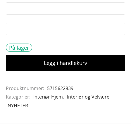
På lager
Legg i handlekurv
Produktnummer:
5715622839
Kategorier:
Interiør Hjem
,
Interiør og Velvære
,
NYHETER