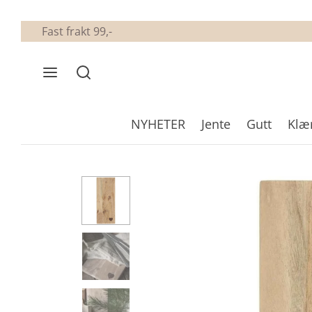
Fast frakt 99,-
NYHETER
Jente
Gutt
Klæ