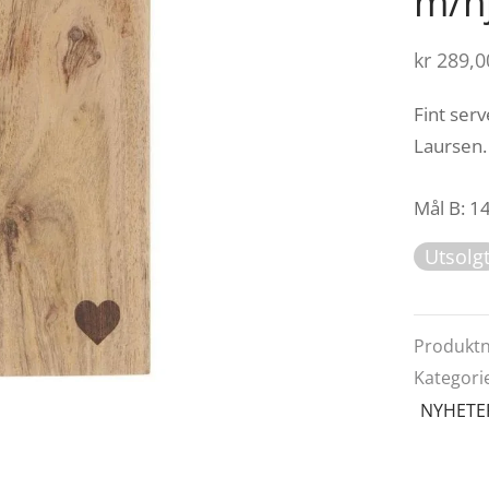
m/hj
kr
289,0
Fint serv
Laursen.
Mål B: 14
Utsolg
Produkt
Kategori
NYHETE