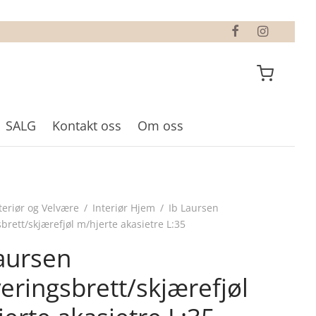
SALG
Kontakt oss
Om oss
teriør og Velvære
/
Interiør Hjem
/
Ib Laursen
brett/skjærefjøl m/hjerte akasietre L:35
aursen
eringsbrett/skjærefjøl