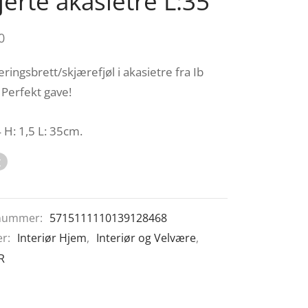
erte akasietre L:35
0
eringsbrett/skjærefjøl i akasietre fra Ib
 Perfekt gave!
 H: 1,5 L: 35cm.
t
nummer:
5715111110139128468
er:
Interiør Hjem
,
Interiør og Velvære
,
R