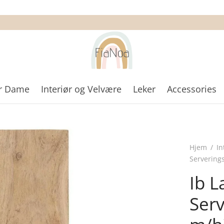
r Dame
Interiør og Velvære
Leker
Accessories
Hjem
/
In
Serverings
Ib L
Serv