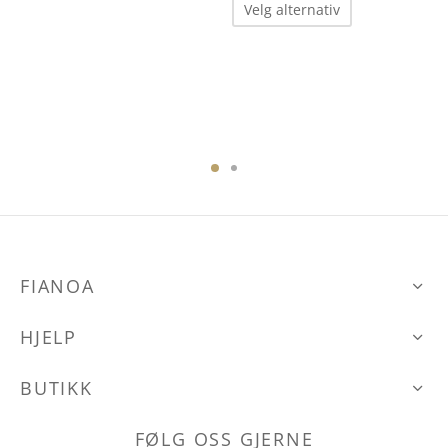
Dette
Velg alternativ
produktet
har
flere
varianter.
Alternative
kan
velges
på
produktsid
FIANOA
HJELP
BUTIKK
FØLG OSS GJERNE