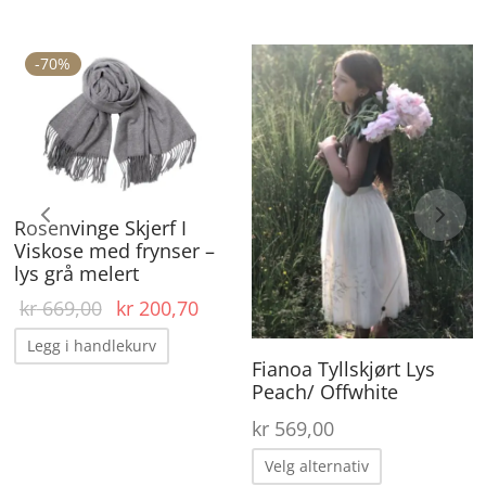
-
70
%
De
pr
ha
fle
va
Rosenvinge Skjerf I
Al
Viskose med frynser –
ka
lys grå melert
ve
Opprinnelig
Nåværende
kr
669,00
kr
200,70
på
pris var:
pris er:
Legg i handlekurv
kr 669,00.
kr 200,70.
pr
Fianoa Tyllskjørt Lys
Peach/ Offwhite
kr
569,00
Dette
Velg alternativ