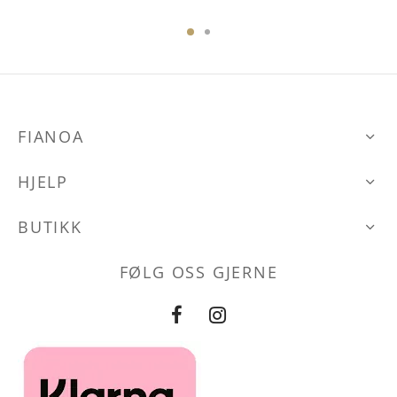
produktet
har
flere
varianter.
Alternative
FIANOA
kan
velges
HJELP
på
produktsid
BUTIKK
FØLG OSS GJERNE