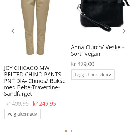
ar
har
lere
flere
arianter.
varianter.
lternativene
Alternativene
an
kan
Anna Clutch/ Veske –
elges
velges
Sort, Vegan
å
på
kr
479,00
roduktsiden
produktsiden
JDY CHICAGO MW
BELTED CHINO PANTS
Legg i handlekurv
PNT DIA- Chinos/ Bukse
med Belte-Travertine-
Sandfarget
Opprinnelig
Nåværende
kr
499,95
kr
249,95
pris var:
pris er:
Dette
Velg alternativ
kr 499,95.
kr 249,95.
produktet
har