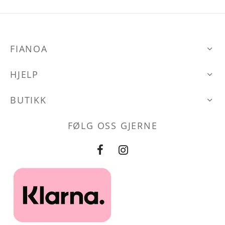
ene
flere
varianter.
Alternativene
FIANOA
kan
den
velges
HJELP
på
produktsiden
BUTIKK
FØLG OSS GJERNE