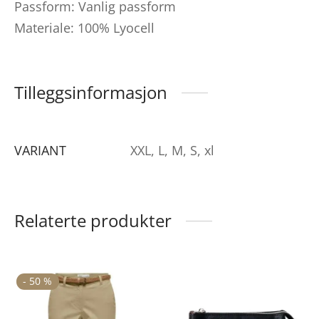
Passform: Vanlig passform
Materiale: 100% Lyocell
Tilleggsinformasjon
VARIANT
XXL, L, M, S, xl
Relaterte produkter
ette
Dette
-
50
%
roduktet
produktet