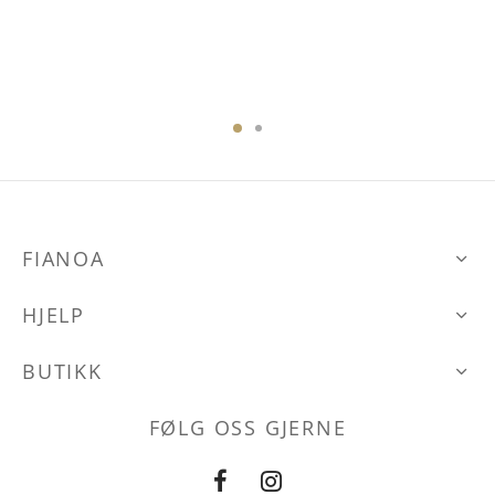
 er:
49,95.
ene
FIANOA
HJELP
den
BUTIKK
FØLG OSS GJERNE