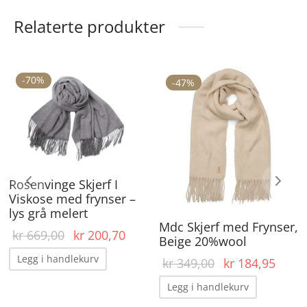
Relaterte produkter
-
70
%
ette
-
47
%
roduktet
ar
lere
arianter.
Rosenvinge Skjerf I
lternativene
Viskose med frynser –
an
lys grå melert
Mdc Skjerf med Frynser,
elges
Opprinnelig
Nåværende
kr
669,00
kr
200,70
Beige 20%wool
å
pris var:
pris er:
Legg i handlekurv
Opprinnelig
Nåvæ
kr
349,00
kr
184,95
kr 669,00.
kr 200,70.
roduktsiden
pris var:
pris e
Legg i handlekurv
kr 349,00.
kr 18
ærende