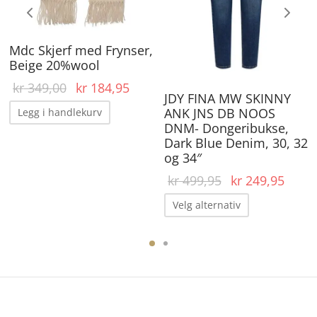
Al
ka
Mdc Skjerf med Frynser,
ve
Beige 20%wool
på
Opprinnelig
Nåværende
kr
349,00
kr
184,95
pr
JDY FINA MW SKINNY
pris var:
pris er:
ANK JNS DB NOOS
Legg i handlekurv
kr 349,00.
kr 184,95.
DNM- Dongeribukse,
Dark Blue Denim, 30, 32
og 34″
Opprinnelig
Nåvæ
kr
499,95
kr
249,95
pris var:
pris e
Dette
Velg alternativ
kr 499,95.
kr 24
produktet
har
flere
varianter.
Alternative