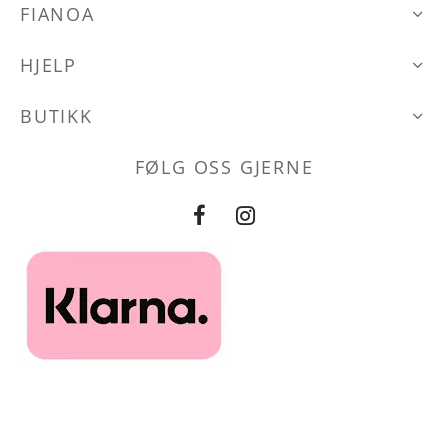
kan
FIANOA
velges
HJELP
på
produktsid
BUTIKK
FØLG OSS GJERNE