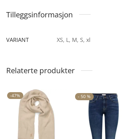
Tilleggsinformasjon
VARIANT
XS, L, M, S, xl
Relaterte produkter
-
47
%
De
-
50
%
pr
ha
fle
va