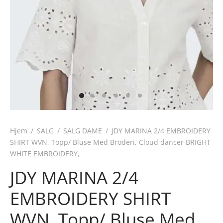
Hjem
/
SALG
/
SALG DAME
/
JDY MARINA 2/4 EMBROIDERY
SHIRT WVN, Topp/ Bluse Med Broderi, Cloud dancer BRIGHT
WHITE EMBROIDERY,
JDY MARINA 2/4
EMBROIDERY SHIRT
WVN, Topp/ Bluse Med