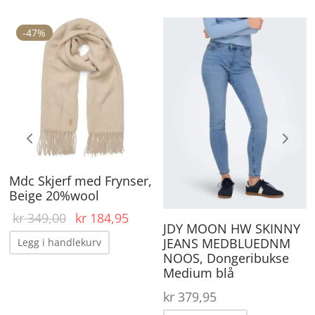
-
47
%
De
pr
ha
fle
va
Al
ka
Mdc Skjerf med Frynser,
ve
Beige 20%wool
på
rende
Opprinnelig
Nåværende
kr
349,00
kr
184,95
pr
JDY MOON HW SKINNY
r:
pris var:
pris er:
JEANS MEDBLUEDNM
Legg i handlekurv
,50.
kr 349,00.
kr 184,95.
NOOS, Dongeribukse
Medium blå
kr
379,95