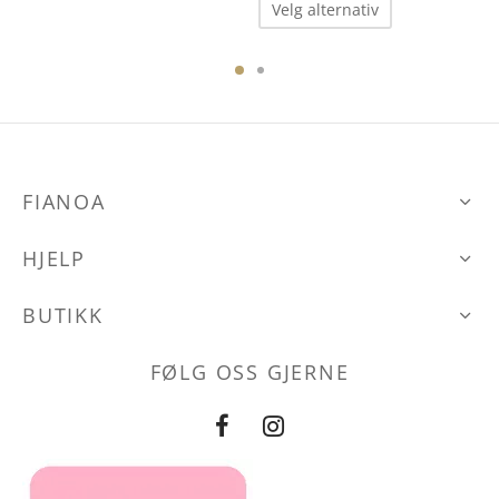
Dette
Velg alternativ
produktet
har
flere
varianter.
Alternative
kan
FIANOA
velges
HJELP
på
produktsid
BUTIKK
FØLG OSS GJERNE