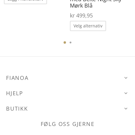
Mørk Blå
kr
499,95
Dette
Velg alternativ
produktet
har
ene
flere
varianter.
Alternative
FIANOA
kan
den
velges
HJELP
på
produktsid
BUTIKK
FØLG OSS GJERNE