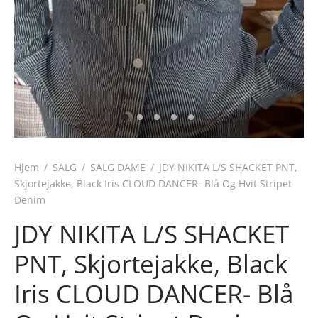
Hjem
/
SALG
/
SALG DAME
/
JDY NIKITA L/S SHACKET PNT,
Skjortejakke, Black Iris CLOUD DANCER- Blå Og Hvit Stripet
Denim
JDY NIKITA L/S SHACKET
PNT, Skjortejakke, Black
Iris CLOUD DANCER- Blå