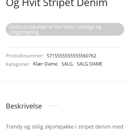
Og Hvit Stripet Denim
Dette produktet er for tiden utsolgt og
utilgjengelig.
Produktnummer:
5715555555555560762
Kategorier:
Klær Dame
,
SALG
,
SALG DAME
Beskrivelse
Trendy og stilig skjortejakke i stripet denim med