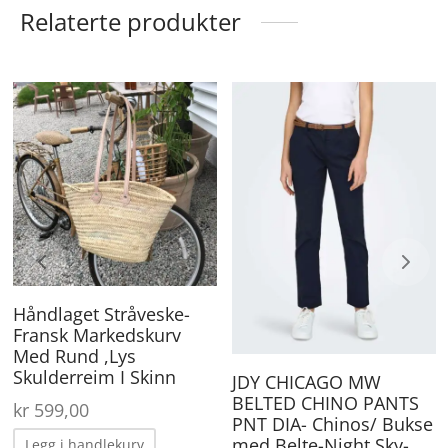
Relaterte produkter
ette
De
roduktet
pr
ar
ha
lere
fle
arianter.
va
lternativene
Al
an
ka
Håndlaget Stråveske-
elges
ve
Fransk Markedskurv
å
på
Med Rund ,Lys
roduktsiden
Skulderreim I Skinn
pr
JDY CHICAGO MW
BELTED CHINO PANTS
kr
599,00
PNT DIA- Chinos/ Bukse
med Belte-Night Sky-
Legg i handlekurv