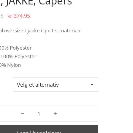
, JAKKE, Capers
Opprinnelig
Nåværende
95
kr
374,95
pris var:
pris er:
ul oversized jakke i quiltet materiale.
kr 749,95.
kr 374,95.
100% Polyester
 100% Polyester
00% Nylon