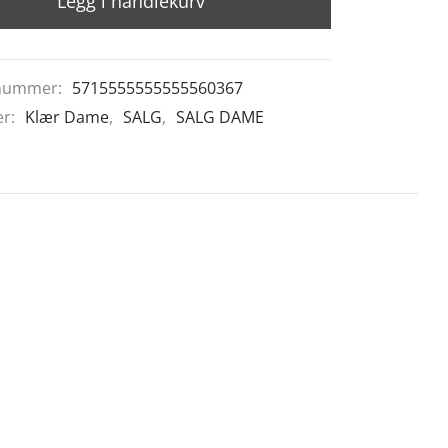
Legg i handlekurv
nummer:
5715555555555560367
er:
Klær Dame
,
SALG
,
SALG DAME