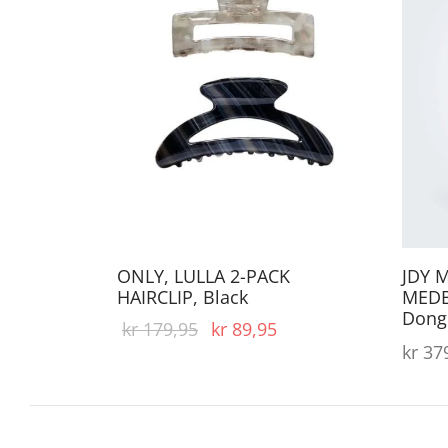
ONLY, LULLA 2-PACK
JDY 
HAIRCLIP, Black
MED
Dong
Opprinnelig
Nåværende
kr
179,95
kr
89,95
kr
379
pris var:
pris er:
kr 179,95.
kr 89,95.