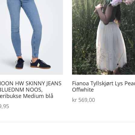
produktet
har
flere
varianter.
Alternativene
kan
velges
på
produktsiden
MOON HW SKINNY JEANS
Fianoa Tyllskjørt Lys Pea
BLUEDNM NOOS,
Offwhite
eribukse Medium blå
kr
569,00
,95