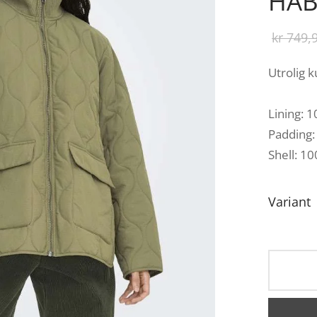
HAB
kr
749,
Utrolig k
Lining: 
Padding:
Shell: 1
Variant