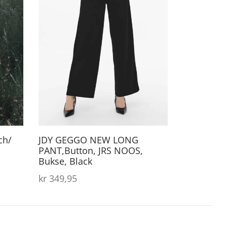
produktet
produktet
har
har
flere
flere
varianter.
varianter.
Alternativene
Alternativene
kan
kan
velges
velges
på
på
produktsiden
produktsiden
ch/
JDY GEGGO NEW LONG
PANT,Button, JRS NOOS,
Bukse, Black
kr
349,95