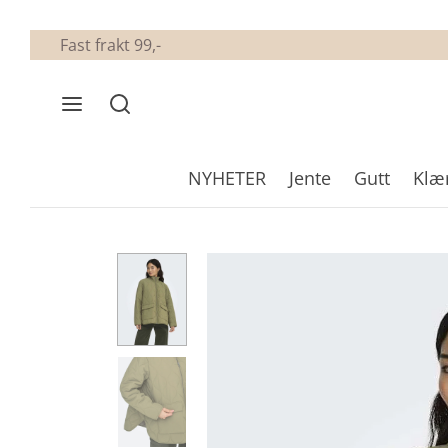
Fast frakt 99,-
NYHETER
Jente
Gutt
Klæ