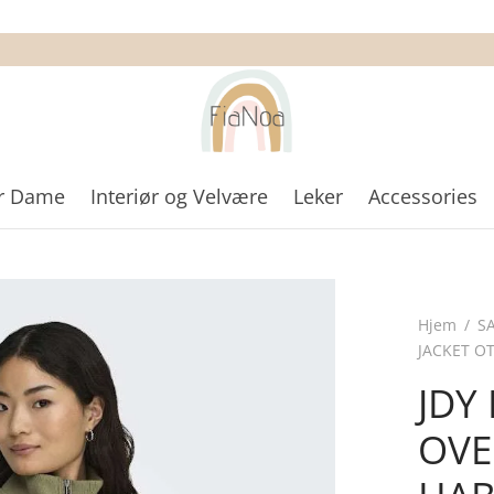
r Dame
Interiør og Velvære
Leker
Accessories
Hjem
/
S
JACKET OT
JDY
OVE