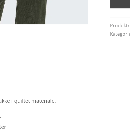
Produkt
Kategori
akke i quiltet materiale.
r
ter