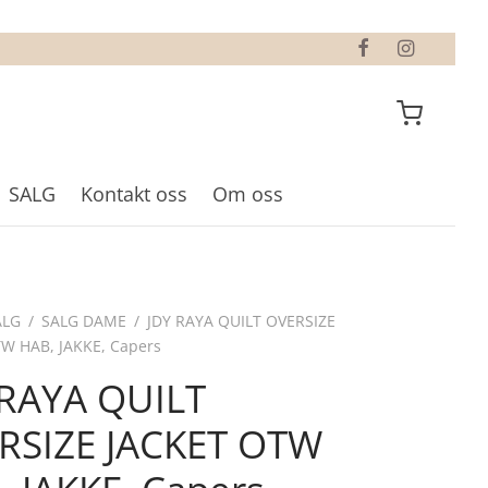
SALG
Kontakt oss
Om oss
ALG
/
SALG DAME
/
JDY RAYA QUILT OVERSIZE
W HAB, JAKKE, Capers
 RAYA QUILT
RSIZE JACKET OTW