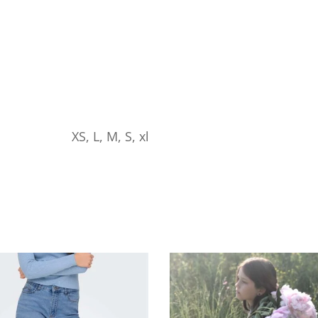
XS, L, M, S, xl
Dette