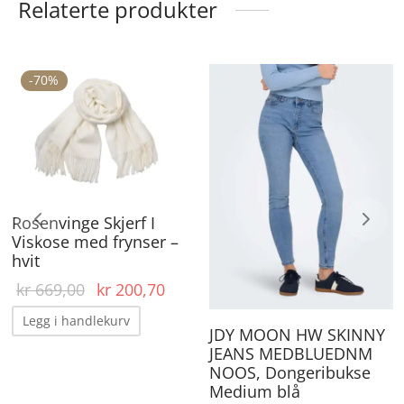
Relaterte produkter
-
70
%
De
pr
ha
fle
va
Rosenvinge Skjerf I
Al
Viskose med frynser –
ka
hvit
ve
Opprinnelig
Nåværende
kr
669,00
kr
200,70
på
pris var:
pris er:
rende
Legg i handlekurv
pr
kr 669,00.
kr 200,70.
JDY MOON HW SKINNY
r:
JEANS MEDBLUEDNM
,50.
NOOS, Dongeribukse
Medium blå