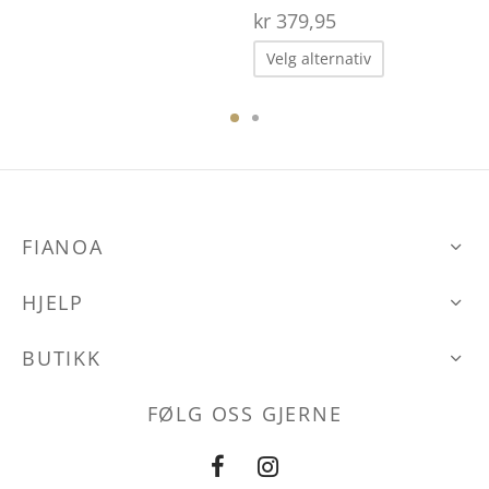
kr
379,95
Dette
Velg alternativ
produktet
har
flere
varianter.
Alternative
FIANOA
kan
velges
HJELP
på
produktsid
BUTIKK
FØLG OSS GJERNE