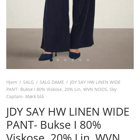
Hjem
/
SALG
/
SALG DAME
/
JDY SAY HW LINEN WIDE
PANT- Bukse I 80% Viskose, 20% Lin, WVN NOOS, Sky
Captain- Mørk blå
JDY SAY HW LINEN WIDE
PANT- Bukse I 80%
Viskose, 20% Lin, WVN