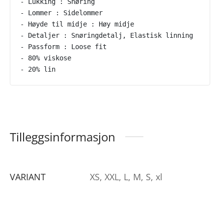
- Lukking : Snøring
- Lommer : Sidelommer
- Høyde til midje : Høy midje
- Detaljer : Snøringdetalj, Elastisk linning
- Passform : Loose fit
- 80% viskose
- 20% lin
Tilleggsinformasjon
VARIANT
XS, XXL, L, M, S, xl