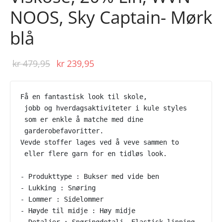
NOOS, Sky Captain- Mørk
blå
Opprinnelig
Nåværende
kr
479,95
kr
239,95
pris var:
pris er:
kr 479,95.
kr 239,95.
Få en fantastisk look til skole,
 jobb og hverdagsaktiviteter i kule styles
 som er enkle å matche med dine
 garderobefavoritter.
Vevde stoffer lages ved å veve sammen to
 eller flere garn for en tidløs look.
- Produkttype : Bukser med vide ben
- Lukking : Snøring
- Lommer : Sidelommer
- Høyde til midje : Høy midje
- Detaljer : Snøringdetalj, Elastisk linning