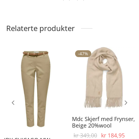
Relaterte produkter
-
47
%
Dette
produktet
har
flere
varianter.
Alternativene
kan
Mdc Skjerf med Frynser,
velges
Beige 20%wool
på
Opprinnelig
Nåvæ
kr
349,00
kr
184,95