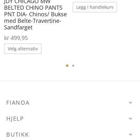
produktsiden
JDY CHICAGO MW
ærende
pris var:
pris e
BELTED CHINO PANTS
Legg i handlekurv
 er:
kr 349,00.
kr 18
PNT DIA- Chinos/ Bukse
00,70.
med Belte-Travertine-
Sandfarget
kr
499,95
Dette
Velg alternativ
produktet
har
flere
varianter.
Alternativene
FIANOA
kan
velges
HJELP
på
produktsiden
BUTIKK