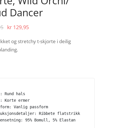
rte, Wild Orchi/
ud Dancer
Opprinnelig
Nåværende
95
kr
129,95
pris var:
pris er:
kket og stretchy t-skjorte i deilig
kr 259,95.
kr 129,95.
landing.
: Rund hals
: Korte ermer
form: Vanlig passform
uksjonsdetaljer: Ribbete flatstrikk
ensetning: 95% Bomull, 5% Elastan