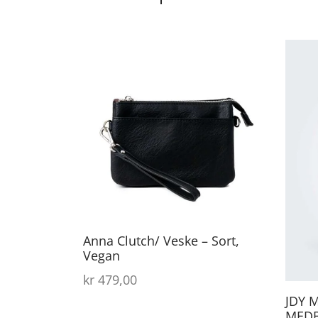
Anna Clutch/ Veske – Sort,
Vegan
kr
479,00
JDY 
MED