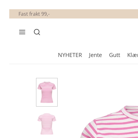
Fast frakt 99,-
NYHETER
Jente
Gutt
Klæ