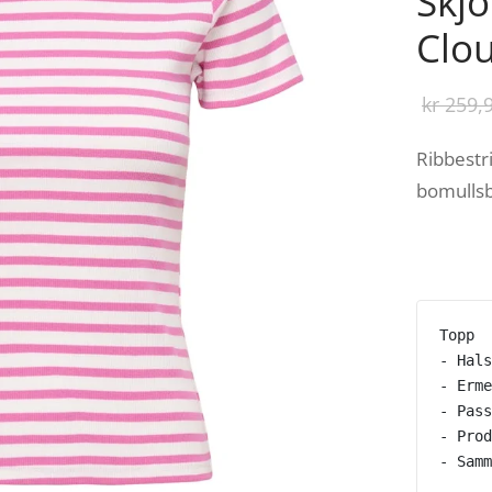
Skjo
Clo
kr
259,
Ribbestri
bomullsb
Topp
- Hals
- Erme
- Pass
- Prod
- Samm