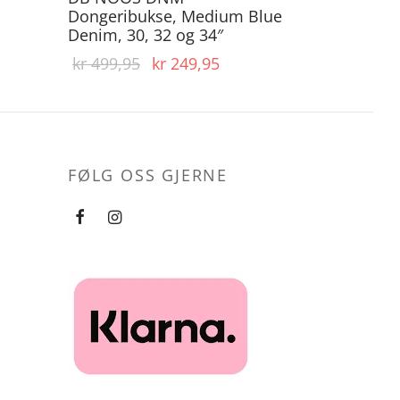
Dongeribukse, Medium Blue
Denim, 30, 32 og 34″
Opprinnelig
Nåværende
kr
499,95
kr
249,95
pris var:
pris er:
kr 499,95.
kr 249,95.
FØLG OSS GJERNE