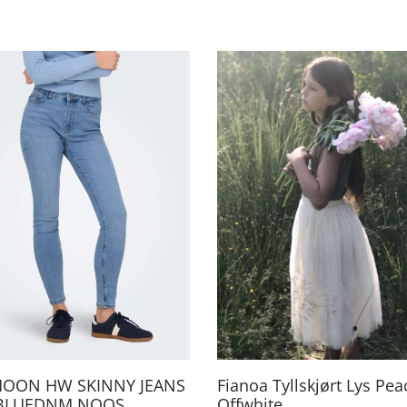
Dette
produktet
har
flere
varianter.
Alternativene
kan
velges
på
produktsiden
MOON HW SKINNY JEANS
Fianoa Tyllskjørt Lys Pea
BLUEDNM NOOS,
Offwhite