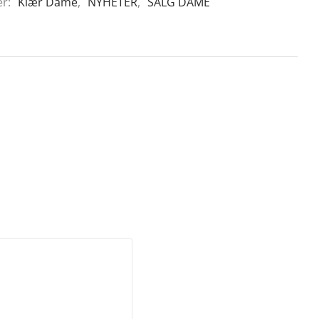
er:
Klær Dame
,
NYHETER
,
SALG DAME