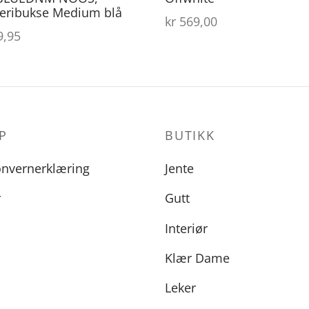
eribukse Medium blå
kr
569,00
,95
P
BUTIKK
onvernerklæring
Jente
r
Gutt
Interiør
Klær Dame
Leker