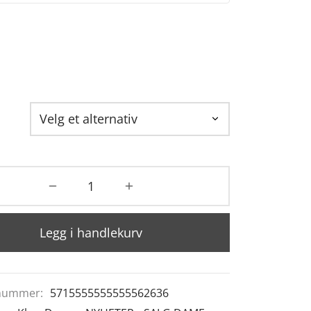
Legg i handlekurv
nummer:
5715555555555562636