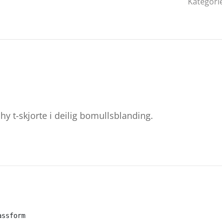
Kategori
chy t-skjorte i deilig bomullsblanding.
assform