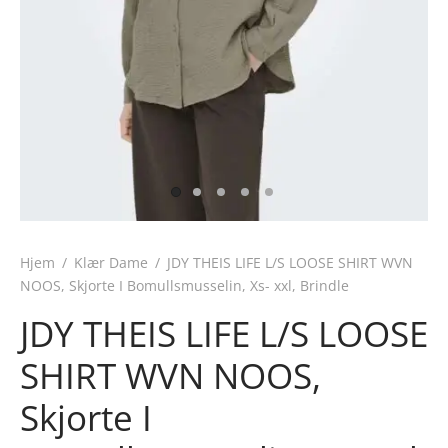
Hjem
/
Klær Dame
/
JDY THEIS LIFE L/S LOOSE SHIRT WVN
NOOS, Skjorte I Bomullsmusselin, Xs- xxl, Brindle
JDY THEIS LIFE L/S LOOSE
SHIRT WVN NOOS,
Skjorte I