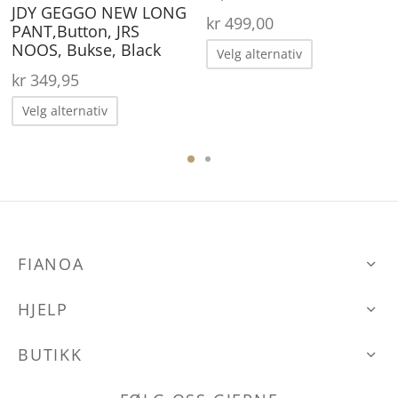
pr
produktsiden
JDY GEGGO NEW LONG
kr
499,00
PANT,Button, JRS
Dette
NOOS, Bukse, Black
Velg alternativ
produktet
kr
349,95
har
Dette
Velg alternativ
flere
produktet
varianter.
har
Alternative
flere
kan
varianter.
velges
Alternativene
på
FIANOA
kan
produktsid
velges
HJELP
på
produktsiden
BUTIKK