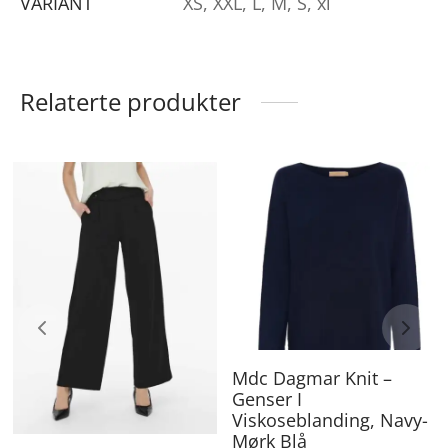
VARIANT
XS, XXL, L, M, S, xl
Relaterte produkter
De
Dette
pr
produktet
ha
har
fle
flere
va
varianter.
Al
Alternativene
ka
kan
Mdc Dagmar Knit –
ve
Genser I
velges
Viskoseblanding, Navy-
på
på
Mørk Blå