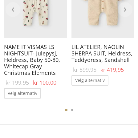
lternativene
Alternativene
Al
an
kan
ka
elges
velges
ve
å
på
på
roduktsiden
produktsiden
pr
NAME IT VISMAS LS
LIL ATELIER, NAOLIN
NIGHTSUIT- Julepysj,
SHERPA SUIT, Heldress,
ærende
Heldress, Baby 50-80,
Teddydress, Sandshell
 er:
Whitecap Gray
Opprinnelig
Nåvæ
kr
599,95
kr
419,95
19,95.
Christmas Elements
pris var:
pris e
Dette
Velg alternativ
Opprinnelig
Nåværende
kr
199,95
kr
100,00
kr 599,95.
kr 41
produktet
pris var:
pris er:
Dette
Velg alternativ
har
kr 199,95.
kr 100,00.
produktet
flere
har
ene
varianter.
flere
Alternative
varianter.
kan
Alternativene