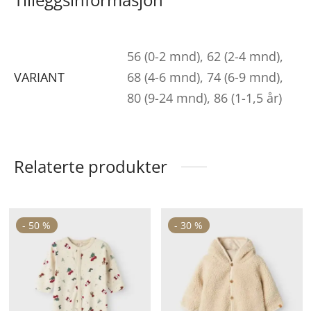
56 (0-2 mnd), 62 (2-4 mnd),
VARIANT
68 (4-6 mnd), 74 (6-9 mnd),
80 (9-24 mnd), 86 (1-1,5 år)
Relaterte produkter
ette
Dette
De
-
50
%
-
30
%
roduktet
produktet
pr
ar
har
ha
lere
flere
fle
arianter.
varianter.
va