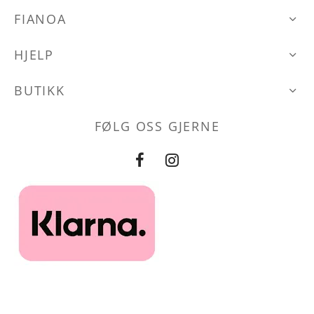
velges
kan
FIANOA
den
på
velges
produktsid
HJELP
på
produktsiden
BUTIKK
FØLG OSS GJERNE