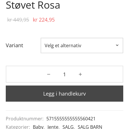
Støvet Rosa
Opprinnelig
Nåværende
kr
449,95
kr
224,95
pris var:
pris er:
kr 449,95.
kr 224,95.
Variant
Legg i handlekurv
Produktnummer:
5715555555555560421
Kategorier:
Baby
,
Jente
,
SALG
,
SALG BARN