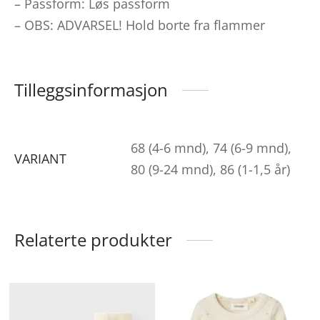
– Passform: Løs passform
– OBS: ADVARSEL! Hold borte fra flammer
Tilleggsinformasjon
68 (4-6 mnd), 74 (6-9 mnd),
VARIANT
80 (9-24 mnd), 86 (1-1,5 år)
Relaterte produkter
ette
Dette
De