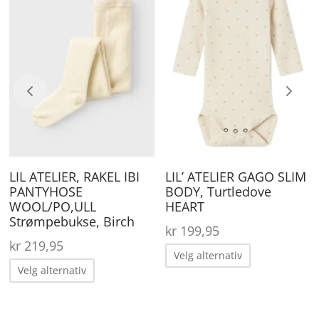
roduktet
produktet
pr
ar
har
ha
lere
flere
fle
arianter.
varianter.
va
lternativene
Alternativene
Al
an
kan
ka
elges
velges
ve
å
på
på
rende
roduktsiden
produktsiden
pr
LIL ATELIER, RAKEL IBI
LIL’ ATELIER GAGO SLIM
r:
PANTYHOSE
BODY, Turtledove
,95.
WOOL/PO,ULL
HEART
Strømpebukse, Birch
kr
199,95
kr
219,95
Dette
Velg alternativ
Dette
produktet
Velg alternativ
produktet
ene
har
har
flere