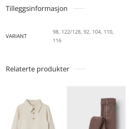
Tilleggsinformasjon
98, 122/128, 92, 104, 110,
VARIANT
116
Relaterte produkter
ette
Dette
De
roduktet
produktet
pr
ar
har
ha
lere
flere
fle
arianter.
varianter.
va