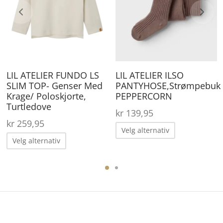
lternativene
Alternativene
Al
an
kan
ka
elges
velges
ve
å
på
på
roduktsiden
produktsiden
pr
LIL ATELIER FUNDO LS
LIL ATELIER ILSO
ærende
SLIM TOP- Genser Med
PANTYHOSE,Strømpebuks
 er:
Krage/ Poloskjorte,
PEPPERCORN
19,95.
Turtledove
kr
139,95
kr
259,95
Dette
Velg alternativ
Dette
produktet
Velg alternativ
produktet
har
ene
har
flere
flere
varianter.
varianter.
Alternative
Alternativene
kan