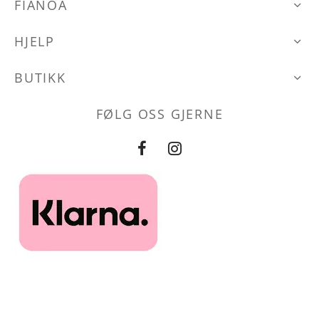
den
FIANOA
kan
velges
velges
på
HJELP
på
produktsid
produktsiden
BUTIKK
FØLG OSS GJERNE