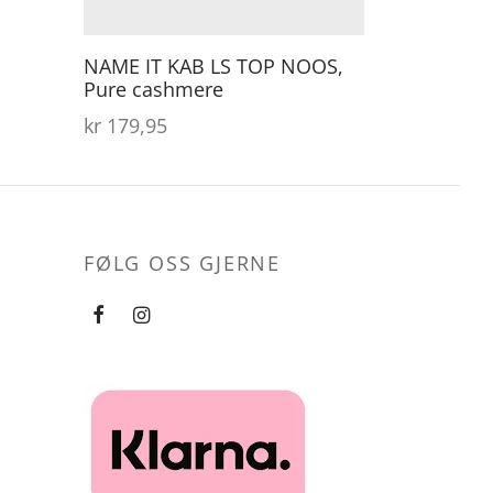
på
ærende
produktsiden
er:
NAME IT KAB LS TOP NOOS,
29,00.
Pure cashmere
kr
179,95
FØLG OSS GJERNE