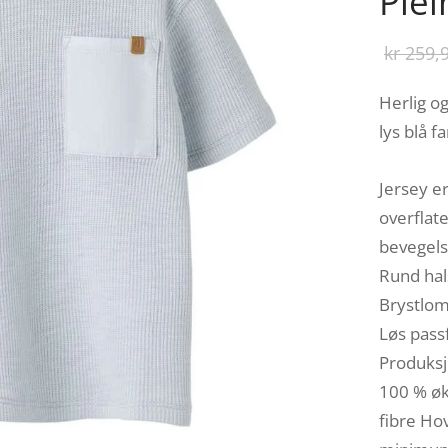
Plei
kr
259,
Herlig og
lys blå f
Jersey er
overflat
bevegelse
Rund hal
Brystlom
Løs pass
Produksj
100 % øk
fibre Ho