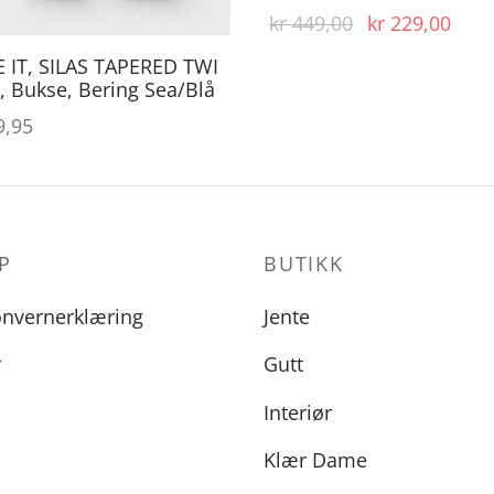
på
Opprinnelig
Nåv
kr
449,00
kr
229,00
produktsiden
pris var:
pris 
 IT, SILAS TAPERED TWI
kr 449,00.
kr 2
 Bukse, Bering Sea/Blå
,95
P
BUTIKK
onvernerklæring
Jente
r
Gutt
Interiør
Klær Dame