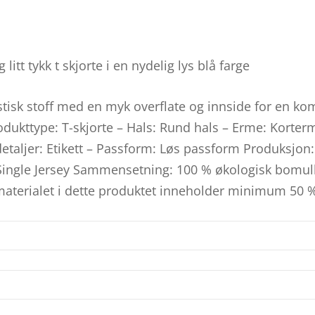
litt tykk t skjorte i en nydelig lys blå farge
lastisk stoff med en myk overflate og innside for en ko
rodukttype: T-skjorte – Hals: Rund hals – Erme: Korte
etaljer: Etikett – Passform: Løs passform Produksjon:
Single Jersey Sammensetning: 100 % økologisk bomull 
aterialet i dette produktet inneholder minimum 50 %