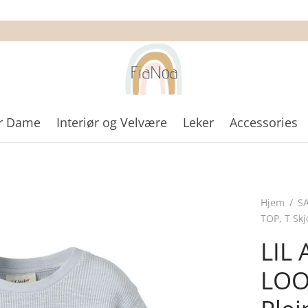
r Dame
Interiør og Velvære
Leker
Accessories
Hjem
/
S
TOP, T Skjo
LIL
LOOS