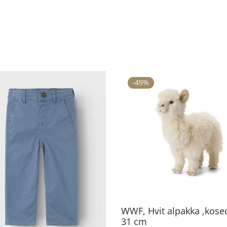
-
49
%
Dette
produktet
har
flere
varianter.
Alternativene
kan
WWF, Hvit alpakka ,kose
velges
31 cm