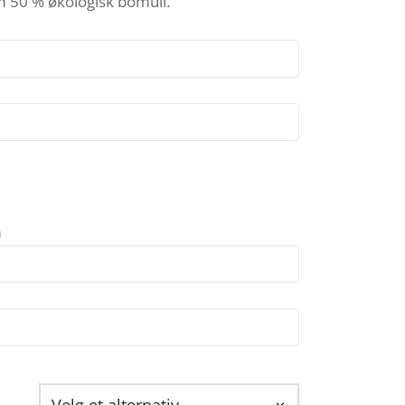
50 % økologisk bomull.
m