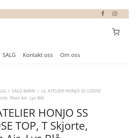
SALG
Kontakt oss
Om oss
ALG
/
SALG BARN
/
LIL ATELIER HONJO SS LOOSE
rte, Plein Air, Lys Blå
 ATELIER HONJO SS
E TOP, T Skjorte,