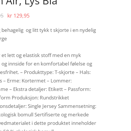
n Air, Lys Blå
Opprinnelig
Nåværende
95
kr
129,95
pris var:
pris er:
 behagelig og litt tykk t skjorte i en nydelig
kr 259,95.
kr 129,95.
arge
 et lett og elastisk stoff med en myk
e og innside for en komfortabel følelse og
sfrihet. – Produkttype: T-skjorte – Hals:
s – Erme: Kortermet – Lommer:
me – Ekstra detaljer: Etikett – Passform:
form Produksjon: Rundstrikket
onsdetaljer: Single Jersey Sammensetning:
ologisk bomull Sertifiserte og merkede
vedmaterialet i dette produktet inneholder