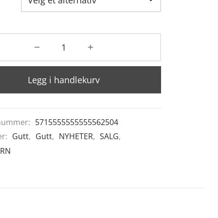
Legg i handlekurv
nummer:
5715555555555562504
er:
Gutt
,
Gutt
,
NYHETER
,
SALG
,
ARN