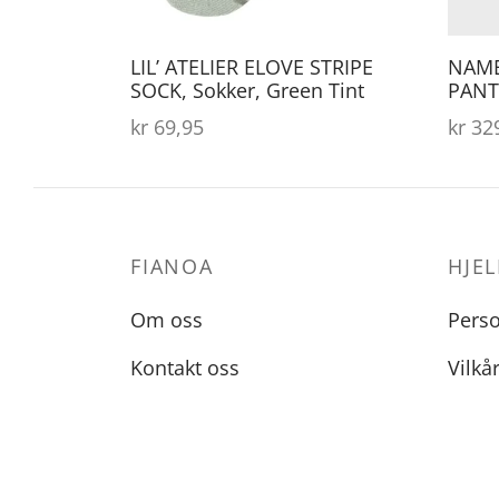
på
produktsiden
LIL’ ATELIER ELOVE STRIPE
NAME
SOCK, Sokker, Green Tint
PANT,
kr
69,95
kr
329
FIANOA
HJEL
Om oss
Pers
Kontakt oss
Vilkå