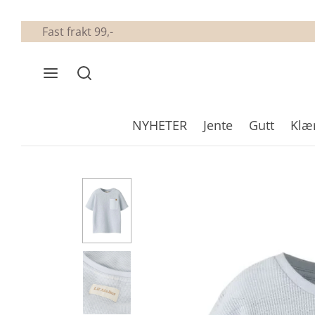
Fast frakt 99,-
NYHETER
Jente
Gutt
Klæ