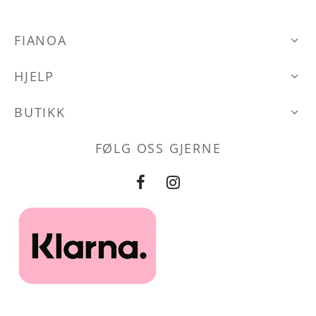
velges
Alternative
den
på
kan
FIANOA
produktsiden
velges
HJELP
på
produktsid
BUTIKK
FØLG OSS GJERNE