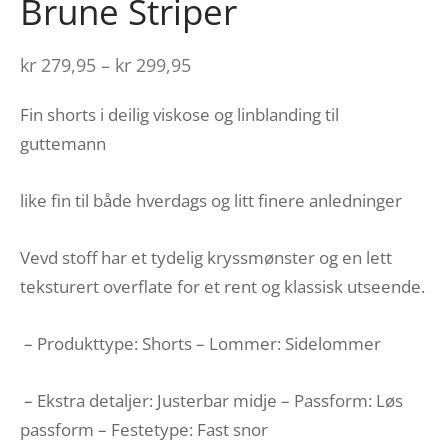
Brune Striper
Prisområde:
kr
279,95
–
kr
299,95
kr 279,95 til
Fin shorts i deilig viskose og linblanding til
kr 299,95
guttemann
like fin til både hverdags og litt finere anledninger
Vevd stoff har et tydelig kryssmønster og en lett
teksturert overflate for et rent og klassisk utseende.
– Produkttype: Shorts – Lommer: Sidelommer
– Ekstra detaljer: Justerbar midje – Passform: Løs
passform – Festetype: Fast snor