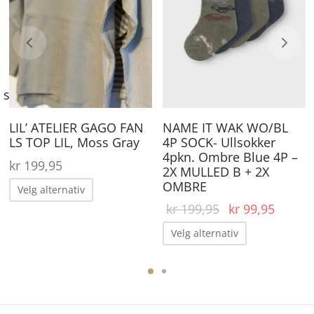
arianter.
varianter.
va
lternativene
Alternativene
Al
an
kan
ka
elges
velges
ve
se,
å
på
på
roduktsiden
produktsiden
pr
LIL’ ATELIER GAGO FAN
NAME IT WAK WO/BL
LS TOP LIL, Moss Gray
4P SOCK- Ullsokker
4pkn. Ombre Blue 4P –
kr
199,95
2X MULLED B + 2X
Dette
OMBRE
Velg alternativ
produktet
Opprinnelig
Nåvær
kr
199,95
kr
99,95
pris var:
pris er
har
Dette
Velg alternativ
kr 199,95.
kr 99,
flere
produktet
ene
varianter.
har
Alternativene
flere
kan
varianter.