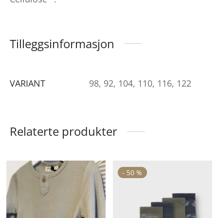
Tilleggsinformasjon
VARIANT
98, 92, 104, 110, 116, 122
Relaterte produkter
ette
Dette
De
-
50
%
roduktet
produktet
pr
ar
har
ha
lere
flere
fle