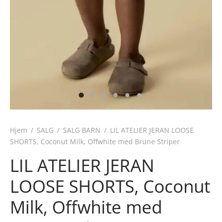
Hjem
/
SALG
/
SALG BARN
/
LIL ATELIER JERAN LOOSE
SHORTS, Coconut Milk, Offwhite med Brune Striper
LIL ATELIER JERAN
LOOSE SHORTS, Coconut
Milk, Offwhite med