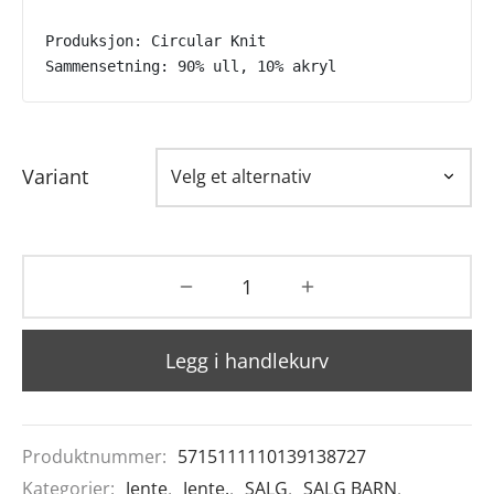
Produksjon: Circular Knit
Sammensetning: 90% ull, 10% akryl
Variant
Legg i handlekurv
Produktnummer:
5715111110139138727
Kategorier:
Jente
,
Jente.
,
SALG
,
SALG BARN
,