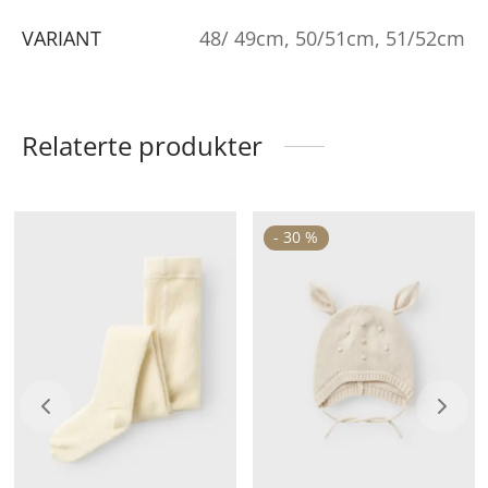
VARIANT
48/ 49cm, 50/51cm, 51/52cm
Relaterte produkter
Dette
De
-
30
%
produktet
pr
har
ha
flere
fle
varianter.
va
Alternativene
Al
kan
ka
velges
ve