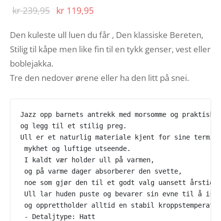
Opprinnelig
Nåværende
kr
239,95
kr
119,95
pris var:
pris er:
Den kuleste ull luen du får , Den klassiske Bereten,
kr 239,95.
kr 119,95.
Stilig til kåpe men like fin til en tykk genser, vest eller
boblejakka.
Tre den nedover ørene eller ha den litt på snei.
Jazz opp barnets antrekk med morsomme og praktiske
og legg til et stilig preg.
Ull er et naturlig materiale kjent for sine termis
 mykhet og luftige utseende.
 I kaldt vær holder ull på varmen,
 og på varme dager absorberer den svette,
 noe som gjør den til et godt valg uansett årstid.
 Ull lar huden puste og bevarer sin evne til å iso
 og opprettholder alltid en stabil kroppstemperatu
 - Detaljtype: Hatt