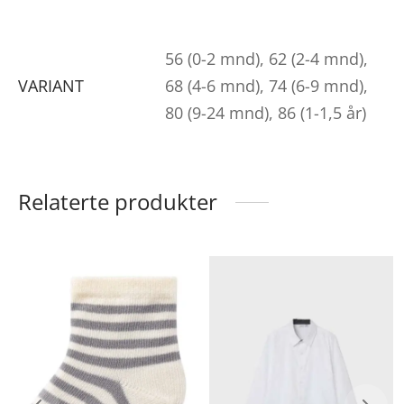
56 (0-2 mnd), 62 (2-4 mnd),
VARIANT
68 (4-6 mnd), 74 (6-9 mnd),
80 (9-24 mnd), 86 (1-1,5 år)
Relaterte produkter
ette
Dette
De
roduktet
produktet
pr
ar
har
ha
lere
flere
fle
arianter.
varianter.
va