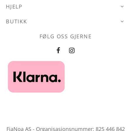
velges
velges
HJELP
på
på
produktsiden
produktsid
BUTIKK
FØLG OSS GJERNE
FiaNoa AS - Organisasjonsnummer: 825 446 842