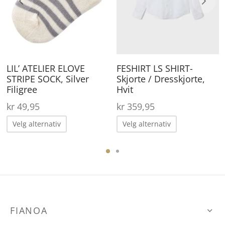
lternativene
Alternativene
Al
an
kan
ka
elges
velges
ve
å
på
på
roduktsiden
produktsiden
pr
LIL’ ATELIER ELOVE
FESHIRT LS SHIRT-
STRIPE SOCK, Silver
Skjorte / Dresskjorte,
Filigree
Hvit
kr
49,95
kr
359,95
Dette
Dette
Velg alternativ
Velg alternativ
produktet
produktet
har
har
ene
flere
flere
varianter.
varianter.
Alternativene
Alternative
FIANOA
kan
kan
den