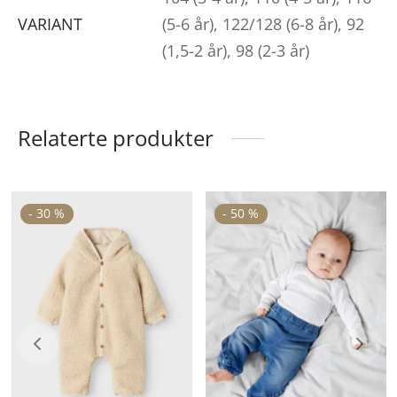
VARIANT
(5-6 år), 122/128 (6-8 år), 92
(1,5-2 år), 98 (2-3 år)
Relaterte produkter
ette
Dette
De
-
30
%
-
50
%
roduktet
produktet
pr
ar
har
ha
lere
flere
fle
arianter.
varianter.
va
lternativene
Alternativene
Al
an
kan
ka