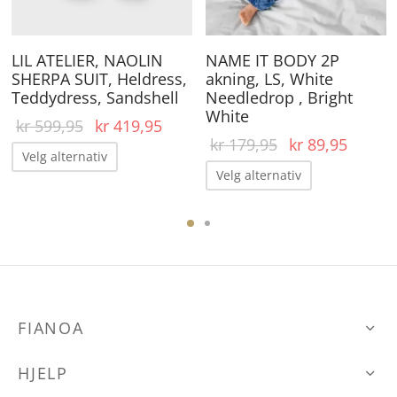
elges
velges
ve
å
på
på
roduktsiden
produktsiden
pr
LIL ATELIER, NAOLIN
NAME IT BODY 2P
SHERPA SUIT, Heldress,
akning, LS, White
Teddydress, Sandshell
Needledrop , Bright
White
Opprinnelig
Nåværende
kr
599,95
kr
419,95
Opprinnelig
Nåvær
kr
179,95
kr
89,95
pris var:
pris er:
Dette
Velg alternativ
pris var:
pris er
Dette
kr 599,95.
kr 419,95.
produktet
Velg alternativ
kr 179,95.
kr 89,
produktet
har
har
ene
flere
flere
varianter.
varianter.
Alternativene
Alternative
kan
FIANOA
kan
den
velges
velges
på
HJELP
på
produktsiden