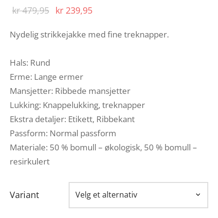
Opprinnelig
Nåværende
kr
479,95
kr
239,95
pris var:
pris er:
Nydelig strikkejakke med fine treknapper.
kr 479,95.
kr 239,95.
Hals: Rund
Erme: Lange ermer
Mansjetter: Ribbede mansjetter
Lukking: Knappelukking, treknapper
Ekstra detaljer: Etikett, Ribbekant
Passform: Normal passform
Materiale: 50 % bomull – økologisk, 50 % bomull –
resirkulert
Variant