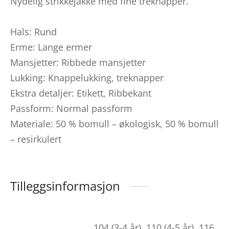
Nydelig strikkejakke med fine treknapper.
Hals: Rund
Erme: Lange ermer
Mansjetter: Ribbede mansjetter
Lukking: Knappelukking, treknapper
Ekstra detaljer: Etikett, Ribbekant
Passform: Normal passform
Materiale: 50 % bomull – økologisk, 50 % bomull
– resirkulert
Tilleggsinformasjon
104 (3-4 år), 110 (4-5 år), 116