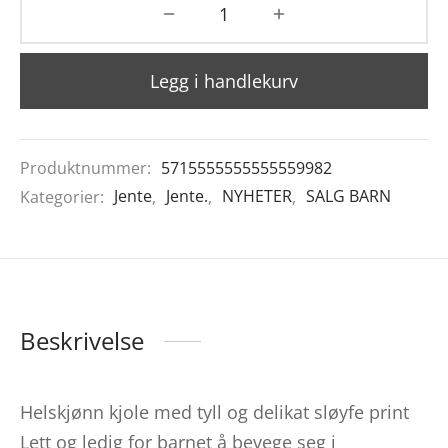
Legg i handlekurv
Produktnummer:
5715555555555559982
Kategorier:
Jente
,
Jente.
,
NYHETER
,
SALG BARN
Beskrivelse
Helskjønn kjole med tyll og delikat sløyfe print
Lett og ledig for barnet å bevege seg i