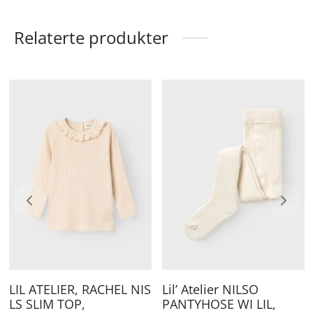
Relaterte produkter
ette
Dette
De
roduktet
produktet
pr
ar
har
ha
lere
flere
fle
arianter.
varianter.
va
lternativene
Alternativene
Al
an
kan
ka
elges
velges
ve
å
på
på
roduktsiden
produktsiden
pr
LIL ATELIER, RACHEL NIS
Lil’ Atelier NILSO
LS SLIM TOP,
PANTYHOSE WI LIL,