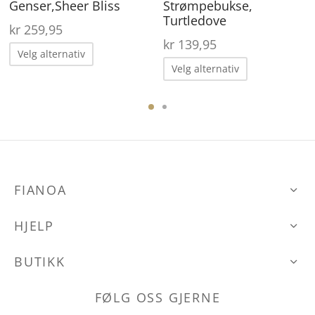
Genser,Sheer Bliss
Strømpebukse,
ærende
Turtledove
 er:
kr
259,95
kr
139,95
00,00.
Dette
Velg alternativ
Dette
produktet
Velg alternativ
produktet
har
har
flere
flere
varianter.
ene
varianter.
Alternativene
Alternative
kan
FIANOA
kan
velges
velges
på
den
HJELP
på
produktsiden
produktsid
BUTIKK
FØLG OSS GJERNE