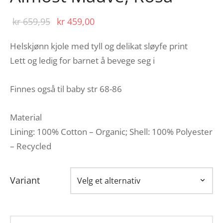
Opprinnelig
Nåværende
kr
659,95
kr
459,00
pris var:
pris er:
Helskjønn kjole med tyll og delikat sløyfe print
kr 659,95.
kr 459,00.
Lett og ledig for barnet å bevege seg i
Finnes også til baby str 68-86
Material
Lining: 100% Cotton – Organic; Shell: 100% Polyester
– Recycled
Variant