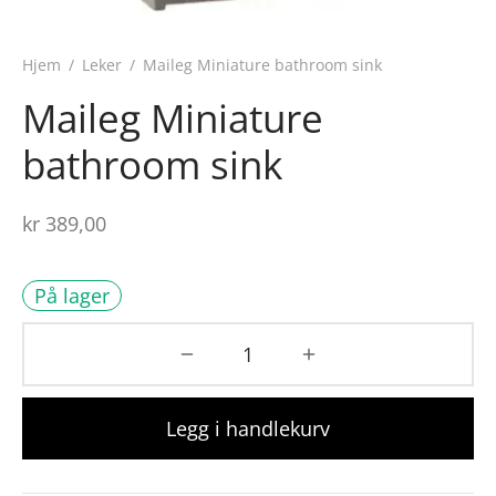
Hjem
/
Leker
/
Maileg Miniature bathroom sink
Maileg Miniature
bathroom sink
kr
389,00
På lager
Legg i handlekurv