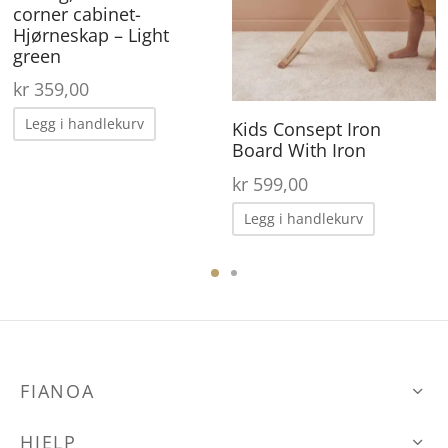
corner cabinet-
Hjørneskap – Light
green
ærende
 er:
kr
359,00
09,00.
Legg i handlekurv
Kids Consept Iron
Board With Iron
kr
599,00
Legg i handlekurv
FIANOA
HJELP