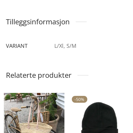
Tilleggsinformasjon
VARIANT
L/Xl, S/M
Relaterte produkter
ette
-
50
%
roduktet
ar
lere