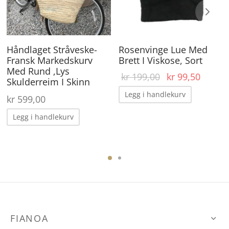
arianter.
lternativene
an
Håndlaget Stråveske-
Rosenvinge Lue Med
elges
Fransk Markedskurv
Brett I Viskose, Sort
å
Med Rund ,Lys
Opprinnelig
Nåvær
kr
199,00
kr
99,50
roduktsiden
Skulderreim I Skinn
pris var:
pris er
Legg i handlekurv
kr
599,00
kr 199,00.
kr 99,
Legg i handlekurv
ene
FIANOA