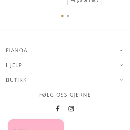
Velg alternativ
produktet
har
ene
flere
varianter.
Alternative
FIANOA
kan
den
velges
HJELP
på
produktsid
BUTIKK
FØLG OSS GJERNE