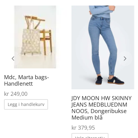
ette
De
roduktet
pr
ar
ha
lere
fle
arianter.
va
lternativene
Al
an
ka
Mdc, Marta bags-
elges
ve
Handlenett
å
på
kr
249,00
roduktsiden
pr
JDY MOON HW SKINNY
JEANS MEDBLUEDNM
Legg i handlekurv
NOOS, Dongeribukse
Medium blå
kr
379,95
Dette