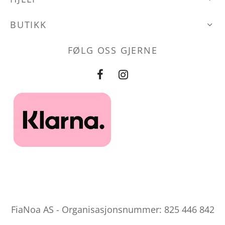
på
produktsiden
produktsid
BUTIKK
FØLG OSS GJERNE
FiaNoa AS - Organisasjonsnummer: 825 446 842