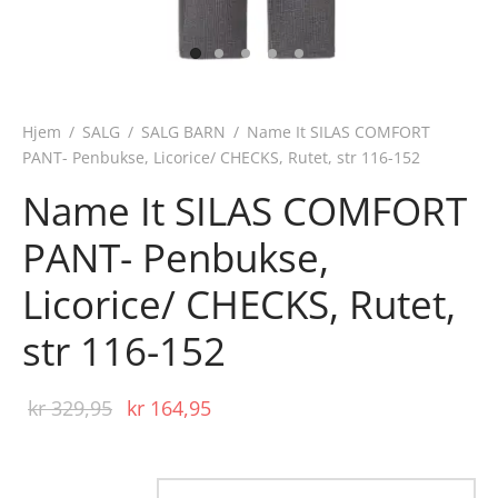
Hjem
/
SALG
/
SALG BARN
/
Name It SILAS COMFORT
PANT- Penbukse, Licorice/ CHECKS, Rutet, str 116-152
Name It SILAS COMFORT
PANT- Penbukse,
Licorice/ CHECKS, Rutet,
str 116-152
Opprinnelig
Nåværende
kr
329,95
kr
164,95
pris var:
pris er:
kr 329,95.
kr 164,95.