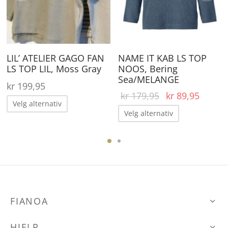
kan
ka
velges
ve
på
på
ærende
produktsiden
pr
LIL’ ATELIER GAGO FAN
NAME IT KAB LS TOP
 er:
LS TOP LIL, Moss Gray
NOOS, Bering
29,00.
Sea/MELANGE
kr
199,95
Opprinnelig
Nåvær
kr
179,95
kr
89,95
Dette
Velg alternativ
pris var:
pris er
Dette
Velg alternativ
produktet
kr 179,95.
kr 89,
produktet
har
har
flere
flere
varianter.
varianter.
Alternativene
Alternative
kan
FIANOA
kan
velges
velges
på
HJELP