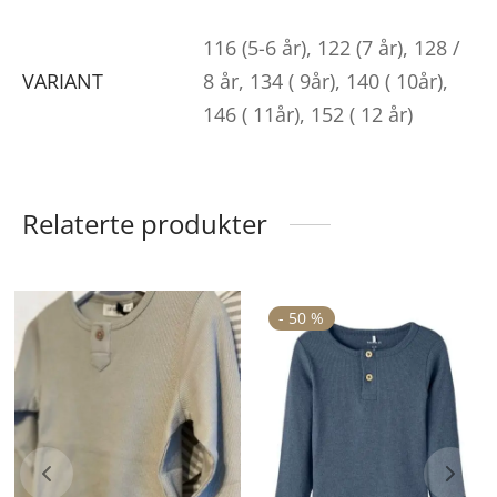
116 (5-6 år), 122 (7 år), 128 /
VARIANT
8 år, 134 ( 9år), 140 ( 10år),
146 ( 11år), 152 ( 12 år)
Relaterte produkter
Dette
De
-
50
%
produktet
pr
har
ha
flere
fle
varianter.
va
Alternativene
Al