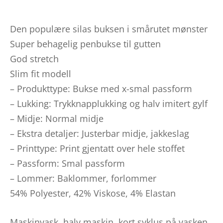
Den populære silas buksen i smårutet mønster
Super behagelig penbukse til gutten
God stretch
Slim fit modell
– Produkttype: Bukse med x-smal passform
– Lukking: Trykknapplukking og halv imitert gylf
– Midje: Normal midje
– Ekstra detaljer: Justerbar midje, jakkeslag
– Printtype: Print gjentatt over hele stoffet
– Passform: Smal passform
– Lommer: Baklommer, forlommer
54% Polyester, 42% Viskose, 4% Elastan
Maskinvask, halv maskin, kort syklus på vasken