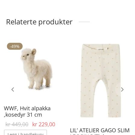
Relaterte produkter
ette
-
49
%
De
roduktet
pr
ar
ha
lere
fle
arianter.
va
lternativene
Al
an
ka
WWF, Hvit alpakka
elges
ve
,kosedyr 31 cm
å
på
Opprinnelig
Nåværende
kr
449,00
kr
229,00
roduktsiden
pr
LIL’ ATELIER GAGO SLIM
pris var:
pris er:
Legg i handlekurv