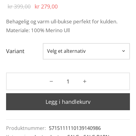
Opprinnelig
Nåværende
kr
399,00
kr
279,00
pris var:
pris er:
Behagelig og varm ull-bukse perfekt for kulden.
kr 399,00.
kr 279,00.
Materiale: 100% Merino Ull
Variant
Legg i handlekurv
Produktnummer:
5715111110139140986