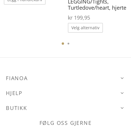
LEGGING/Tights,
kr 449,00.
kr 229,00.
Turtledove/heart, hjerte
kr
199,95
Dette
Velg alternativ
produktet
har
ene
flere
varianter.
Alternative
kan
FIANOA
den
velges
HJELP
på
produktsid
BUTIKK
FØLG OSS GJERNE