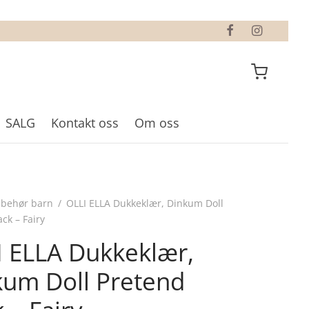
SALG
Kontakt oss
Om oss
lbehør barn
/
OLLI ELLA Dukkeklær, Dinkum Doll
ck – Fairy
I ELLA Dukkeklær,
kum Doll Pretend