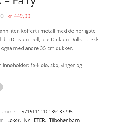
 – Fairy
Opprinnelig
Nåværende
00
kr
449,00
pris var:
pris er:
nn liten koffert i metall med de herligste
kr 549,00.
kr 449,00.
il din Dinkum Doll, alle Dinkum Doll-antrekk
 også med andre 35 cm dukker.
n inneholder:
fe-kjole, sko, vinger og
t
nummer:
5715111110139133795
er:
Leker
,
NYHETER
,
Tilbehør barn