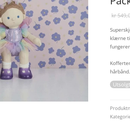
Pack
kr
549,
Superskjø
klærne t
fungerer
Kofferte
hårbånd.
Utsolg
Produkt
Kategori