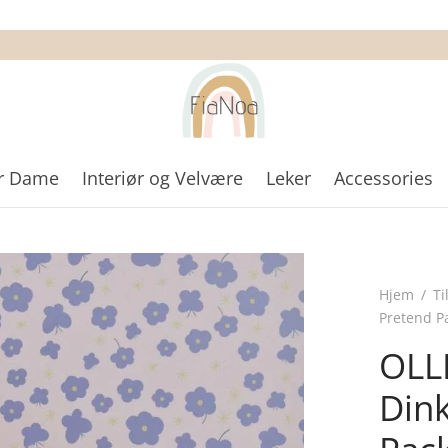
r Dame
Interiør og Velvære
Leker
Accessories
Hjem
/
Ti
Pretend Pa
OLL
Din