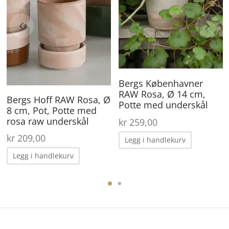
Bergs Københavner
RAW Rosa, Ø 14 cm,
ærende
Bergs Hoff RAW Rosa, Ø
Potte med underskål
 er:
8 cm, Pot, Potte med
44,50.
rosa raw underskål
kr
259,00
kr
209,00
Legg i handlekurv
Legg i handlekurv