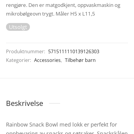
rengjøre. Den er matgodkjent, oppvaskmaskin og
mikrobølgeovn trygt. Måler H5 x L11,5
Utsolgt
Produktnummer:
5715111110139126303
Kategorier:
Accessories
,
Tilbehør barn
Beskrivelse
Rainbow Snack Bowl med lokk er perfekt for
oppbevaring av snacks og søtsaker. Snackskålen