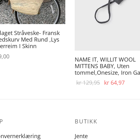
aget Stråveske- Fransk
edskurv Med Rund ,Lys
erreim I Skinn
,00
NAME IT, WILLIT WOOL
MITTENS BABY, Uten
tommel,Onesize, Iron Ga
Opprinnelig
Nåvæ
kr
129,95
kr
64,97
pris var:
pris e
kr 129,95.
kr 64
P
BUTIKK
onvernerklæring
Jente