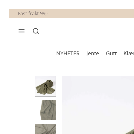
Fast frakt 99,-
NYHETER
Jente
Gutt
Klæ