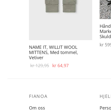
varianter.
Alternativene
kan
Håndl
velges
Mark
på
Skuld
produktsiden
kr
599
NAME IT, WILLIT WOOL
MITTENS, Med tommel,
Vetiver
Opprinnelig
Nåværende
kr
129,95
kr
64,97
pris var:
pris er:
kr 129,95.
kr 64,97.
FIANOA
HJEL
Om oss
Pers