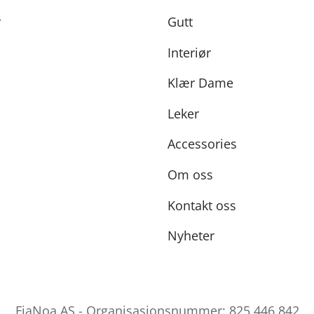
r
Gutt
Interiør
Klær Dame
Leker
Accessories
Om oss
Kontakt oss
Nyheter
FiaNoa AS - Organisasjonsnummer: 825 446 842