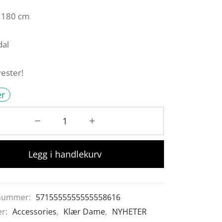
 180 cm
al
ester!
er
Legg i handlekurv
nummer:
5715555555555558616
er:
Accessories
,
Klær Dame
,
NYHETER