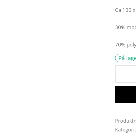
Ca 100 x
30% mod
70% poly
På lag
Produkt
Kategori