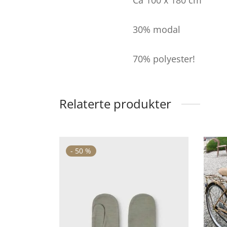
30% modal
70% polyester!
Relaterte produkter
-
50
%
Dette
produktet
har
flere