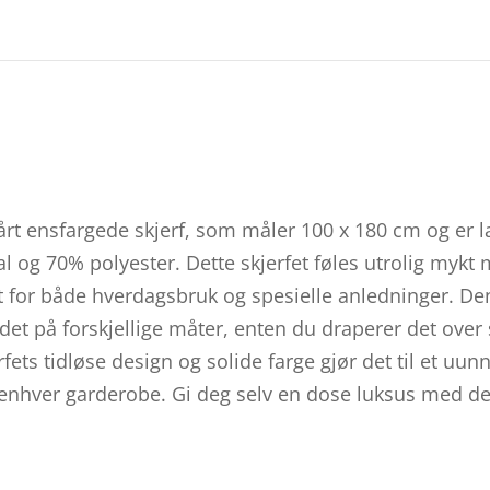
rt ensfargede skjerf, som måler 100 x 180 cm og er l
 og 70% polyester. Dette skjerfet føles utrolig mykt
kt for både hverdagsbruk og spesielle anledninger. De
e det på forskjellige måter, enten du draperer det over
rfets tidløse design og solide farge gjør det til et uu
hver garderobe. Gi deg selv en dose luksus med dette