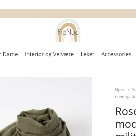
r Dame
Interiør og Velvære
Leker
Accessories
Hjem
/
Ac
olivengrø
Rose
moda