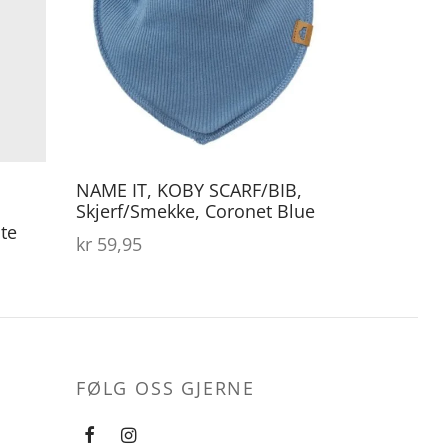
NAME IT, KOBY SCARF/BIB,
Skjerf/Smekke, Coronet Blue
te
kr
59,95
rende
r:
,97.
FØLG OSS GJERNE