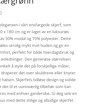
itærgrønn
0
legansen i vårt ensfargede skjerf, som
0 x 180 cm og er laget av en luksuriøs
 av 30% modal og 70% polyester. Dette
 føles utrolig mykt mot huden og gir en
omfort, perfekt for både hverdagsbruk og
e anledninger. Den generøse størrelsen
enkelt å style det på forskjellige måter,
 draperer det over skuldrene eller knyter
 halsen. Skjerfets tidløse design og solide
r det til et uunnværlig tilbehør som kan
es med enhver garderobe. Gi deg selv en
us med dette stilige og allsidige skjerfet