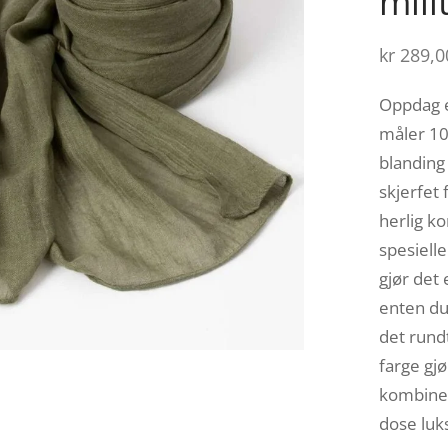
mil
kr
289,0
Oppdag e
måler 10
blanding
skjerfet
herlig k
spesiell
gjør det 
enten du
det rundt
farge gjø
kombiner
dose luks