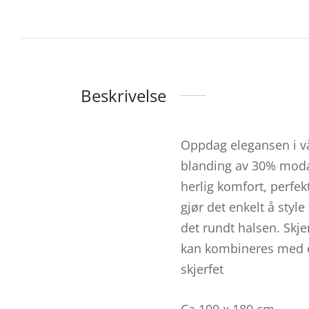
Beskrivelse
Oppdag elegansen i vå
blanding av 30% modal
herlig komfort, perfe
gjør det enkelt å styl
det rundt halsen. Skje
kan kombineres med en
skjerfet
Ca 100 x 180 cm