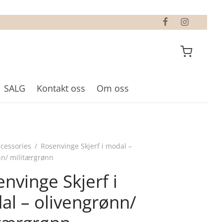
SALG
Kontakt oss
Om oss
cessories
/
Rosenvinge Skjerf i modal –
nn/ militærgrønn
nvinge Skjerf i
l – olivengrønn/