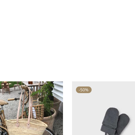
-
50
%