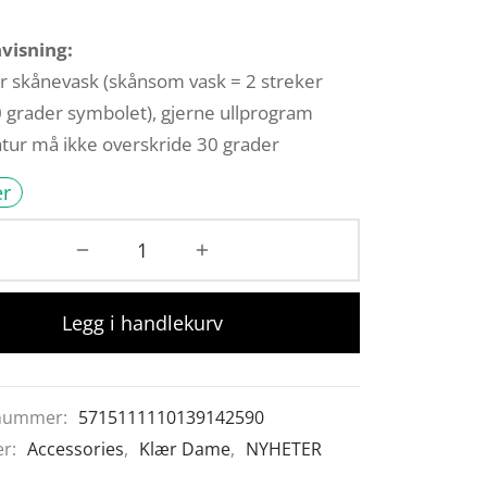
visning:
r skånevask (skånsom vask = 2 streker
 grader symbolet), gjerne ullprogram
ur må ikke overskride 30 grader
er
Legg i handlekurv
nummer:
5715111110139142590
er:
Accessories
,
Klær Dame
,
NYHETER