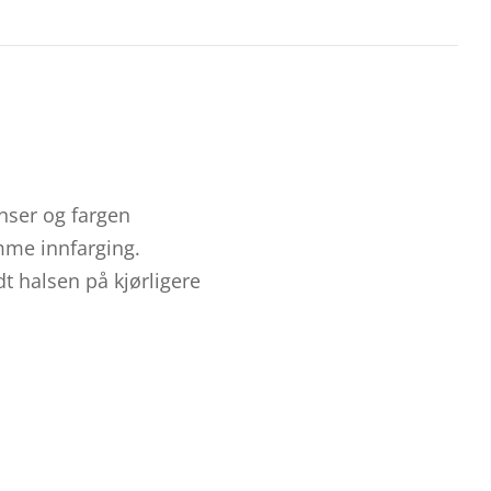
ynser og fargen
amme innfarging.
t halsen på kjørligere