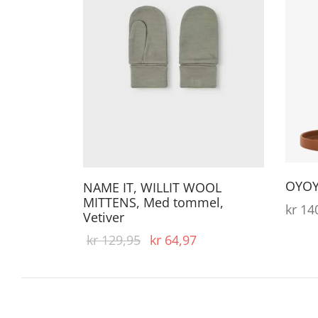
produktet
har
flere
varianter.
Alternativene
kan
velges
på
produktsiden
OYOY 
NAME IT, WILLIT WOOL
MITTENS, Med tommel,
kr
140
Vetiver
Opprinnelig
Nåværende
kr
129,95
kr
64,97
pris var:
pris er:
kr 129,95.
kr 64,97.