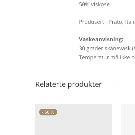
50% viskose
Produsert i Prato, Ital
Vaskeanvisning:
30 grader skånevask (
Temperatur må ikke o
Relaterte produkter
-
50
%
Dette