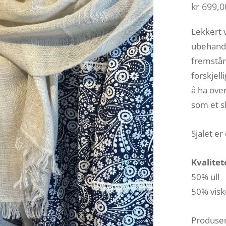
kr
699,0
Lekkert v
ubehandl
fremstår 
forskjell
å ha ove
som et s
Sjalet er
Kvalitet
50% ull
50% vis
Produsert