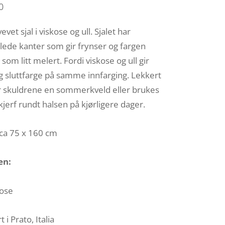
0
evet sjal i viskose og ull. Sjalet har
ede kanter som gir frynser og fargen
som litt melert. Fordi viskose og ull gir
ig sluttfarge på samme innfarging. Lekkert
r skuldrene en sommerkveld eller brukes
kjerf rundt halsen på kjørligere dager.
 ca 75 x 160 cm
en:
kose
 i Prato, Italia