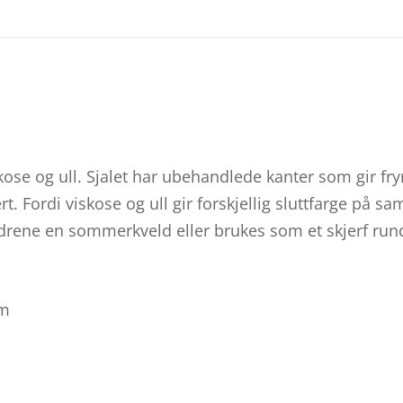
iskose og ull. Sjalet har ubehandlede kanter som gir fr
rt. Fordi viskose og ull gir forskjellig sluttfarge på s
ldrene en sommerkveld eller brukes som et skjerf rund
cm