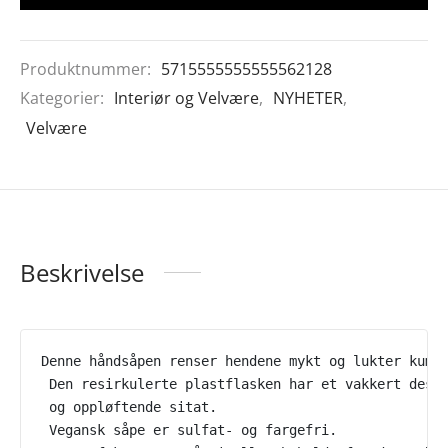
Produktnummer:
5715555555555562128
Kategorier:
Interiør og Velvære
,
NYHETER
,
Velvære
Beskrivelse
Denne håndsåpen renser hendene mykt og lukter kumq
 Den resirkulerte plastflasken har et vakkert desi
 og oppløftende sitat.
 Vegansk såpe er sulfat- og fargefri. 