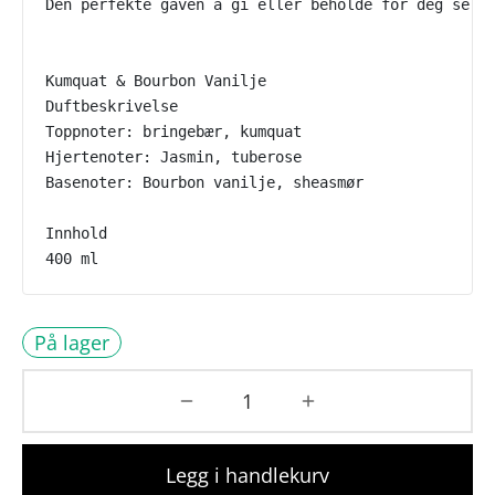
Den perfekte gaven å gi eller beholde for deg selv
Kumquat & Bourbon Vanilje
Duftbeskrivelse
Toppnoter: bringebær, kumquat
Hjertenoter: Jasmin, tuberose
Basenoter: Bourbon vanilje, sheasmør
Innhold
400 ml
På lager
Legg i handlekurv