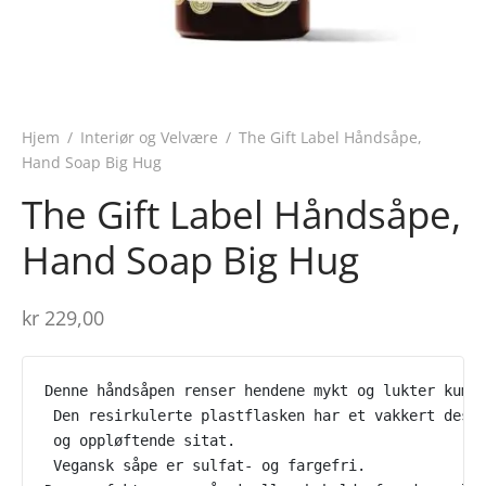
Hjem
/
Interiør og Velvære
/
The Gift Label Håndsåpe,
Hand Soap Big Hug
The Gift Label Håndsåpe,
Hand Soap Big Hug
kr
229,00
Denne håndsåpen renser hendene mykt og lukter kumq
 Den resirkulerte plastflasken har et vakkert desi
 og oppløftende sitat.
 Vegansk såpe er sulfat- og fargefri. 