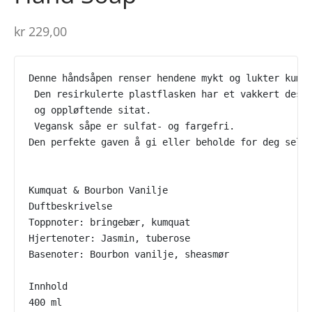
kr
229,00
Denne håndsåpen renser hendene mykt og lukter kumq
 Den resirkulerte plastflasken har et vakkert desi
 og oppløftende sitat.
 Vegansk såpe er sulfat- og fargefri. 
Den perfekte gaven å gi eller beholde for deg selv
Kumquat & Bourbon Vanilje
Duftbeskrivelse
Toppnoter: bringebær, kumquat
Hjertenoter: Jasmin, tuberose
Basenoter: Bourbon vanilje, sheasmør
Innhold
400 ml