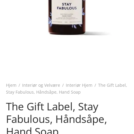
Hjem
/
Interiør og Velvære
/
Interiør Hjem
/
The Gift Label,
Stay Fabulous, Håndsåpe, Hand Soap
The Gift Label, Stay
Fabulous, Håndsåpe,
Hand Soap