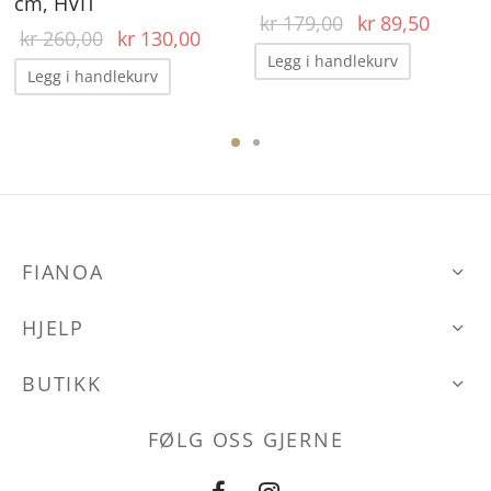
cm, HVIT
Opprinnelig
Nåvær
kr
179,00
kr
89,50
Opprinnelig
Nåværende
kr
260,00
kr
130,00
rende
pris var:
pris er
Legg i handlekurv
pris var:
pris er:
r:
kr 179,00.
kr 89,
Legg i handlekurv
kr 260,00.
kr 130,00.
,50.
FIANOA
HJELP
BUTIKK
FØLG OSS GJERNE