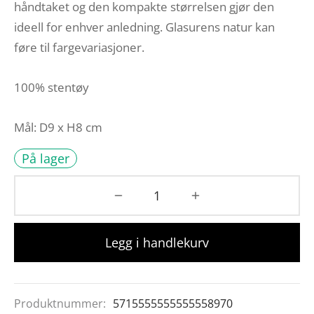
håndtaket og den kompakte størrelsen gjør den
ideell for enhver anledning. Glasurens natur kan
føre til fargevariasjoner.
100% stentøy
Mål: D9 x H8 cm
På lager
Legg i handlekurv
Produktnummer:
5715555555555558970