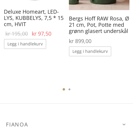
Deluxe Homeart, LED-
LYS, KUBBELYS, 7,5 * 15
Bergs Hoff RAW Rosa, Ø
cm, HVIT
21 cm, Pot, Potte med
grønn glasert underskål
ærende
Opprinnelig
Nåværende
kr
195,00
kr
97,50
 er:
pris var:
pris er:
kr
899,00
Legg i handlekurv
30,00.
kr 195,00.
kr 97,50.
Legg i handlekurv
FIANOA