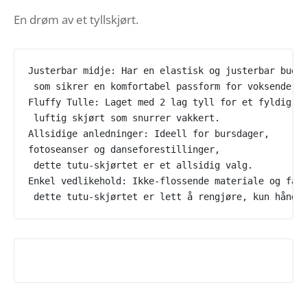
pris var:
pris er:
En drøm av et tyllskjørt.
kr 489,00.
kr 244,50.
Justerbar midje: Har en elastisk og justerbar bued
 som sikrer en komfortabel passform for voksende b
Fluffy Tulle: Laget med 2 lag tyll for et fyldig,
 luftig skjørt som snurrer vakkert.
Allsidige anledninger: Ideell for bursdager, 
fotoseanser og danseforestillinger,
 dette tutu-skjørtet er et allsidig valg.
Enkel vedlikehold: Ikke-flossende materiale og far
 dette tutu-skjørtet er lett å rengjøre, kun håndv