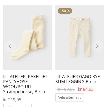
ette
Dette
De
-
50
%
roduktet
produktet
pr
ar
har
ha
lere
flere
fle
arianter.
varianter.
va
lternativene
Alternativene
Al
an
kan
ka
elges
velges
ve
å
på
på
ærende
roduktsiden
produktsiden
pr
LIL ATELIER, RAKEL IBI
LIL ATELIER GAGO KYE
 er:
PANTYHOSE
SLIM LEGGING,Birch
14,95.
WOOL/PO,ULL
Opprinnelig
Nåvær
kr
169,95
kr
84,95
Strømpebukse, Birch
pris var:
pris er
Dette
Velg alternativ
kr
219,95
kr 169,95.
kr 84,
produktet
Dette