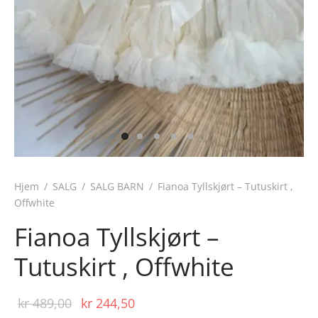
Hjem
/
SALG
/
SALG BARN
/
Fianoa Tyllskjørt – Tutuskirt ,
Offwhite
Fianoa Tyllskjørt –
Tutuskirt , Offwhite
Opprinnelig
Nåværende
kr
489,00
kr
244,50