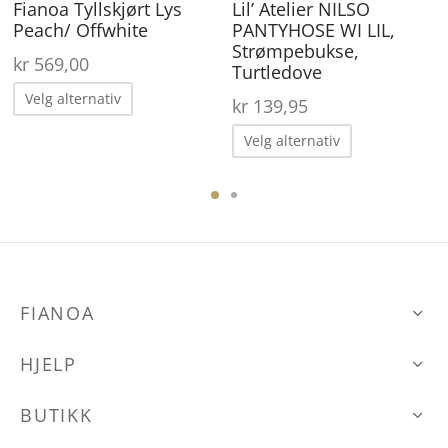
roduktsiden
produktsiden
pr
Fianoa Tyllskjørt Lys
Lil’ Atelier NILSO
Peach/ Offwhite
PANTYHOSE WI LIL,
Strømpebukse,
ærende
kr
569,00
Turtledove
 er:
Dette
Velg alternativ
kr
139,95
79,95.
produktet
Dette
Velg alternativ
har
produktet
flere
har
varianter.
flere
ene
Alternativene
varianter.
kan
Alternative
velges
kan
FIANOA
på
velges
den
produktsiden
HJELP
på
produktsid
BUTIKK