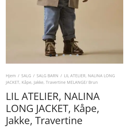
Hjem
/
SALG
/
SALG BARN
/
LIL ATELIER, NALINA LONG
JACKET, Kåpe, Jakke, Travertine MELANGE/ Brun
LIL ATELIER, NALINA
LONG JACKET, Kåpe,
Jakke, Travertine