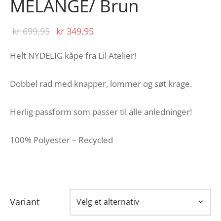
MELANGE/ Brun
Opprinnelig
Nåværende
kr
699,95
kr
349,95
pris var:
pris er:
Helt NYDELIG kåpe fra Lil Atelier!
kr 699,95.
kr 349,95.
Dobbel rad med knapper, lommer og søt krage.
Herlig passform som passer til alle anledninger!
100% Polyester – Recycled
Variant