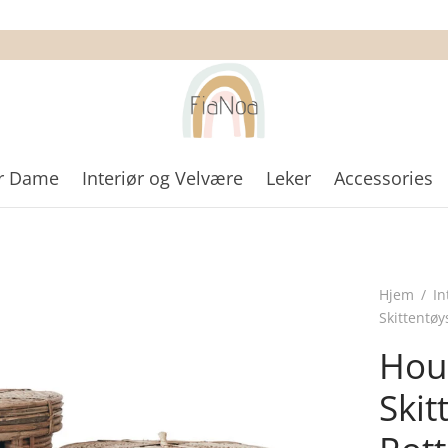
r Dame
Interiør og Velvære
Leker
Accessories
Hjem
/
In
Skittentøy
Hou
Skit