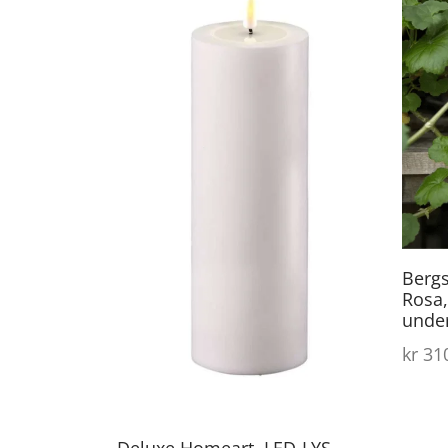
Berg
Rosa
unde
kr
310
Deluxe Homeart, LED-LYS,