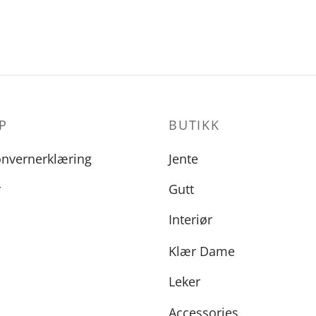
P
BUTIKK
onvernerklæring
Jente
r
Gutt
Interiør
Klær Dame
Leker
Accessories