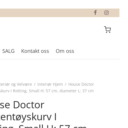
SALG
Kontakt oss
Om oss
teriør og Velvære
/
Interiør Hjem
/
House Doctor
skurv I Rotting, Small H: 57 cm, diameter L: 37 cm
se Doctor
tentøyskurv I