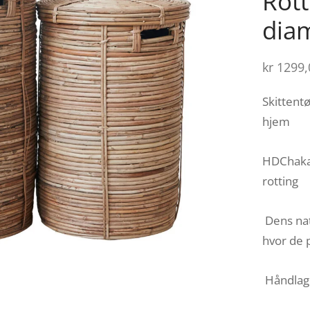
Rott
diam
kr
1299,
Skittentø
hjem
HDChaka-
rotting
Dens nat
hvor de 
Håndlage