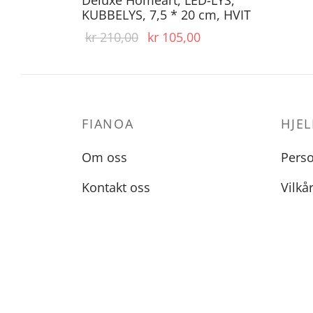
KUBBELYS, 7,5 * 20 cm, HVIT
Opprinnelig
Nåværende
kr
210,00
kr
105,00
pris var:
pris er:
kr 210,00.
kr 105,00.
FIANOA
HJEL
Om oss
Pers
Kontakt oss
Vilkå