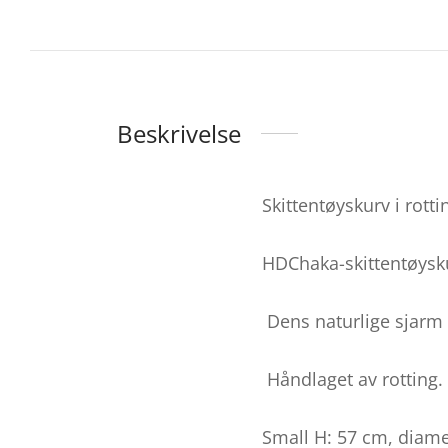
Beskrivelse
Skittentøyskurv i rott
HDChaka-skittentøysku
Dens naturlige sjarm 
Håndlaget av rotting.
Small
H: 57 cm, diame