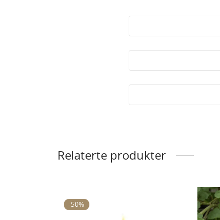
Relaterte produkter
-
50
%