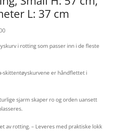
ing, Small H: 57 cm,
eter L: 37 cm
00
yskurv i rotting som passer inn i de fleste
skittentøyskurvene er håndflettet i
urlige sjarm skaper ro og orden uansett
plasseres.
t av rotting. – Leveres med praktiske lokk