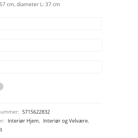
 57 cm, diameter L: 37 cm
t
nummer:
5715622832
er:
Interiør Hjem
,
Interiør og Velvære
,
R