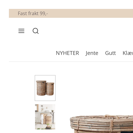
Fast frakt 99,-
NYHETER
Jente
Gutt
Klæ