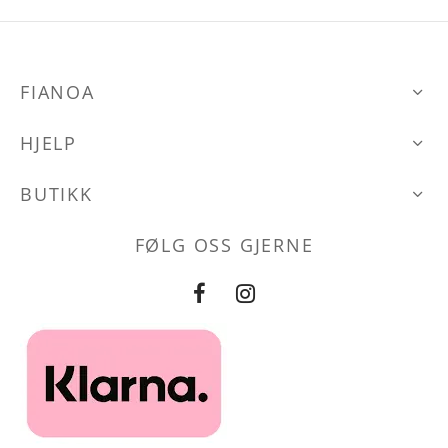
flere
varianter.
Alternative
den
FIANOA
kan
velges
HJELP
på
produktsid
BUTIKK
FØLG OSS GJERNE