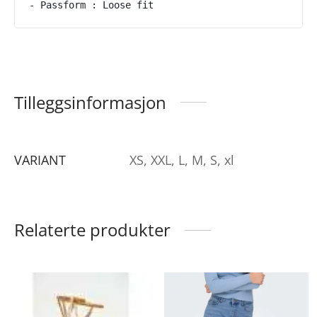
- Passform : Loose fit
Tilleggsinformasjon
VARIANT
XS, XXL, L, M, S, xl
Relaterte produkter
ette
De
roduktet
pr