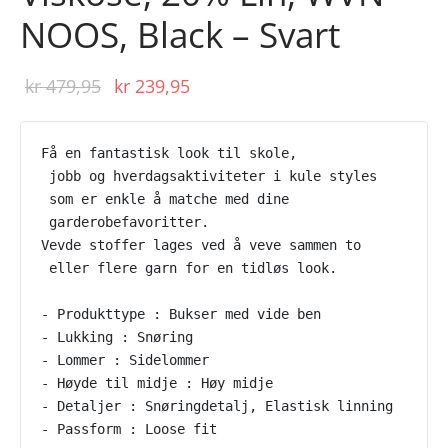
NOOS, Black – Svart
Opprinnelig
Nåværende
kr
479,95
kr
239,95
pris var:
pris er:
kr 479,95.
kr 239,95.
Få en fantastisk look til skole,
 jobb og hverdagsaktiviteter i kule styles
 som er enkle å matche med dine
 garderobefavoritter.
Vevde stoffer lages ved å veve sammen to
 eller flere garn for en tidløs look.
- Produkttype : Bukser med vide ben
- Lukking : Snøring
- Lommer : Sidelommer
- Høyde til midje : Høy midje
- Detaljer : Snøringdetalj, Elastisk linning
- Passform : Loose fit