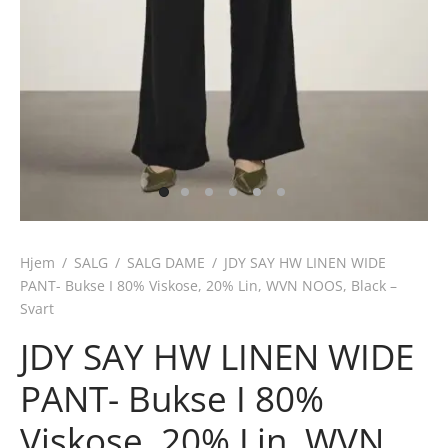
Hjem
/
SALG
/
SALG DAME
/
JDY SAY HW LINEN WIDE
PANT- Bukse I 80% Viskose, 20% Lin, WVN NOOS, Black –
Svart
JDY SAY HW LINEN WIDE
PANT- Bukse I 80%
Viskose, 20% Lin, WVN