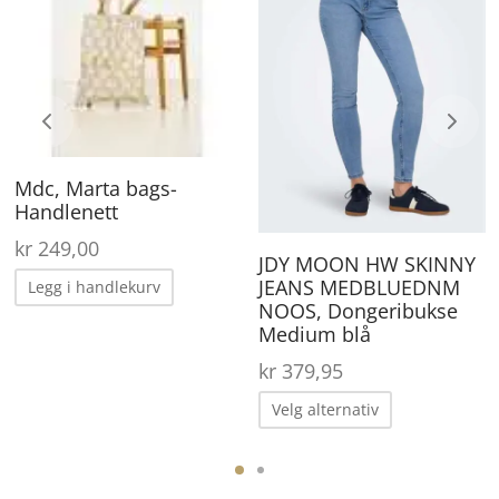
ar
ha
lere
fle
arianter.
va
lternativene
Al
an
ka
Mdc, Marta bags-
elges
ve
Handlenett
å
på
kr
249,00
roduktsiden
pr
JDY MOON HW SKINNY
JEANS MEDBLUEDNM
Legg i handlekurv
NOOS, Dongeribukse
Medium blå
kr
379,95
Dette
Velg alternativ
produktet
ene
har