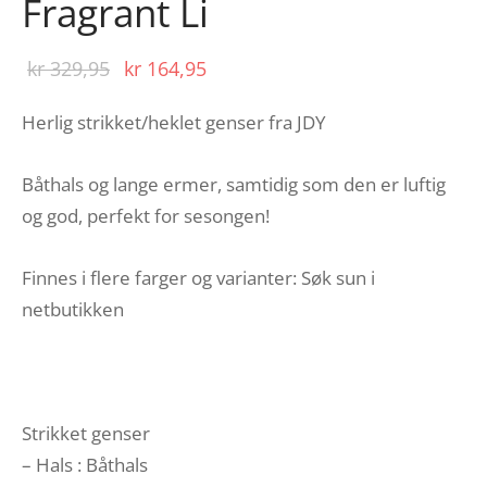
Fragrant Li
Opprinnelig
Nåværende
kr
329,95
kr
164,95
pris var:
pris er:
Herlig strikket/heklet genser fra JDY
kr 329,95.
kr 164,95.
Båthals og lange ermer, samtidig som den er luftig
og god, perfekt for sesongen!
Finnes i flere farger og varianter: Søk sun i
netbutikken
Strikket genser
– Hals : Båthals