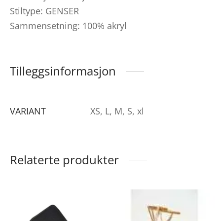
Stiltype: GENSER
Sammensetning: 100% akryl
Tilleggsinformasjon
VARIANT
XS, L, M, S, xl
Relaterte produkter
ette
roduktet