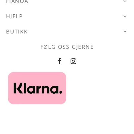
FIANOA
HJELP
den
BUTIKK
FØLG OSS GJERNE