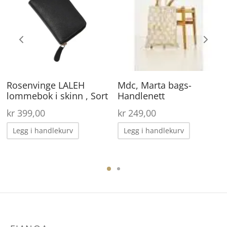
ar
lere
arianter.
lternativene
an
Rosenvinge LALEH
Mdc, Marta bags-
elges
lommebok i skinn , Sort
Handlenett
å
kr
399,00
kr
249,00
roduktsiden
Legg i handlekurv
Legg i handlekurv
ene